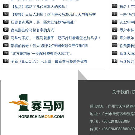
3
3
【盘点】感动了几代日本人的骏马！
报名！广
4
4
【视频】日日入洞房！这匹种公马365日天天与母马交
一匹“马
5
5
历史名驹系列：另一匹大红怪物“秘书处”
2022
6
6
盘点那些给马起名字的方式
墨尔本杯
7
7
马掌钉不好，一匹马就废了！还不好好看看怎么钉马掌！
库尔摩尔
8
8
活着的传奇！伟大“秘书处”子嗣全球公开仅剩9匹
你负责貌
9
9
“北方舞蹈家”一次配种费曾高达675万...
马迷入场
10
10
全新《HKJC TV》已上线，最新赛马频道任你看
马迷预订
关于我们
|
通讯地址：广州市天河区奥体
地 址：广州市天河区华强路2
电 话：+86-020-83595089
传 真：+86-020-83595089-80