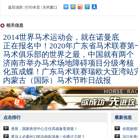
返回顶部
|
打印本页
|
关闭窗口
相关信息
2014世界马术运动会，就在诺曼底
正在报名中！2020年广东省马术联赛第
马术俱乐部的世界之最，中国就有两个
济南市举办马术场地障碍项目分级考核
化茧成蝶！广东马术联赛瑞欧大亚湾站
内蒙古（国际）马术节昨日战报
点击排行
最新信息
1
1
兽医，国家疾控中心主任高福备受质疑！
全国放假
2
2
爱马人必看的13部马电影清单！你看过几部？
2021