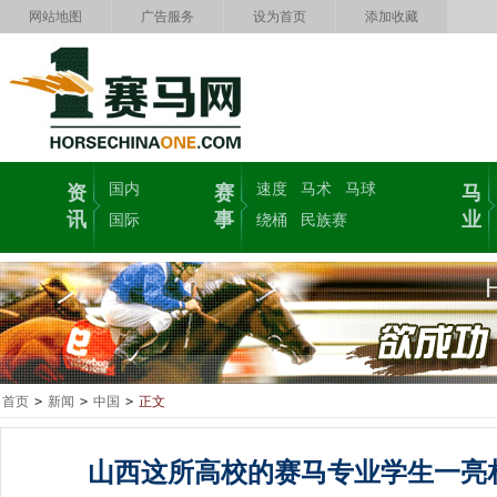
网站地图
广告服务
设为首页
添加收藏
国内
速度
马术
马球
资
赛
马
讯
事
业
国际
绕桶
民族赛
首页
>
新闻
>
中国
>
正文
山西这所高校的赛马专业学生一亮