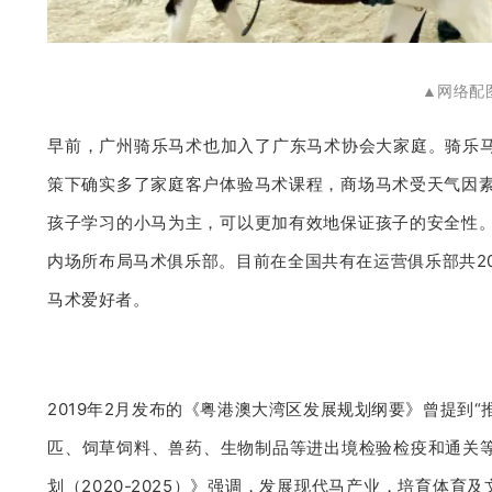
▲网络配
早前，广州骑乐马术也加入了广东马术协会大家庭。
骑乐
策下确实多了家庭客户体验马术课程，
商场马术
受天气因
孩子学习的小马为主，可以更加有效地保证孩子的安全性
内场所布局马术俱乐部。目前在全国共有在运营俱乐部共2
马术爱好者。
2019年2月发布的《粤港澳大湾区发展规划纲要》曾提到
匹、饲草饲料、兽药、生物制品等进出境检验检疫和通关等
划（2020-2025）》强调，发展现代马产业，培育体育