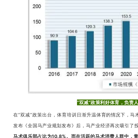
“双减”政策利好体育，负责
在
“双减”政策出台，体育培训日渐升温
体育的情况下，马术
发布《全国马产业规划发布》后，马产业经济再次吸引了
马术俱乐部占比为10.8%。而在活跃的马术消费人群中，