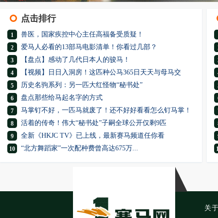
点击排行
兽医，国家疾控中心主任高福备受质疑！
1
爱马人必看的13部马电影清单！你看过几部？
2
【盘点】感动了几代日本人的骏马！
3
【视频】日日入洞房！这匹种公马365日天天与母马交
4
历史名驹系列：另一匹大红怪物“秘书处”
5
盘点那些给马起名字的方式
6
马掌钉不好，一匹马就废了！还不好好看看怎么钉马掌！
7
活着的传奇！伟大“秘书处”子嗣全球公开仅剩9匹
8
全新《HKJC TV》已上线，最新赛马频道任你看
9
“北方舞蹈家”一次配种费曾高达675万...
10
关