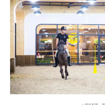
▲网络配图，