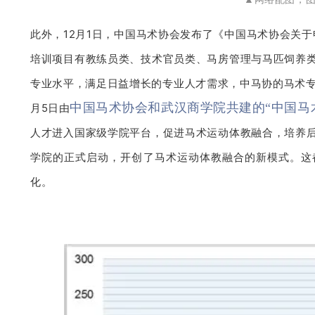
此外，12月1日，中国马术协会发布了《中国马术协会关于
培训项目有
教练员类、
技术官员类、
马房
管理与马匹饲养
专业水平，满足日益增长的专业人才需求，中马协的马术专
中国马术协会和武汉商学院共建的“中国马
月5日由
人才进入国家级学院平台，促进马术运动体教融合，培养
学院的正式启动，开创了马术运动体教融合的新模式。这
化。