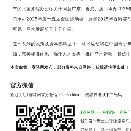
布的《国务院办公厅关于同意广东、香港、澳门承办202
门承办2025年第十五届全国运动会，这和2025年香港
可见，马术发展前景十分广阔。
在一系列的政策及资本影响之下，马术运动将在中国青少
础，完善标准体系，强化人才支撑，推广马术运动，相信中
本文由第一赛马网发布，部分资料来自网络，
转载请注明出处
！
官方微信
欢迎关注1赛马网官方微信：horsechina1，或者扫描以下二维码
1赛马网——中国第一赛马
我们及时聚焦全球速度赛马
联结马主、马术俱乐部、马