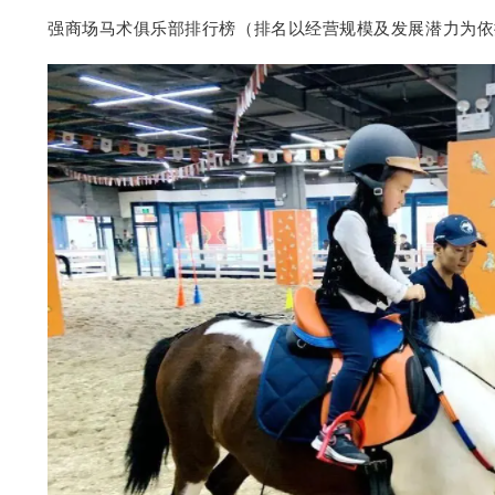
强商场马术俱乐部排行榜（排名以经营规模及发展潜力为依