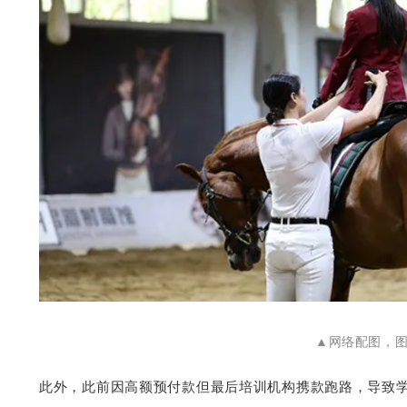
▲网络配图，
此外，
此前因高额预付款但最后培训机构携款跑路，导致