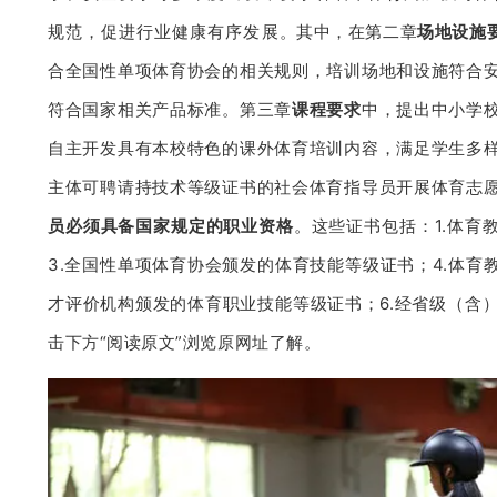
规范，促进行业健康有
序发展
。其中，在第二
章
场地设施
合全国性单项体育协会的相关规则，培训场地和设施符合
符合国家相关产品标准。第三章
课程要求
中，提出中小学
自主开发具有本校特色的课外体育培训内容，满足学生多
主体可聘请持技术等级证书的社会体育指导员开展体育志
员必须具备国家规定的职业资格
。这些
证书包括：1.体育
3.全国性单项体育协会颁发的体育技能等级证书；4.体育
才评价机构颁发的体育职业技能等级证书；6.经省级（含
击下方“阅读原文”浏览原网址了解。