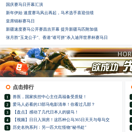
国庆赛马日开幕汇演
新年伊始 速度赛马风云再起，马术选手喜迎佳绩
皇席锦标赛马日
新疆速度赛马公开赛昌吉开幕 提升新疆马匹附加值
张月胜“玉龙公子”、香港“谁可拼”杀入迪拜世界杯赛马日
点击排行
兽医，国家疾控中心主任高福备受质疑！
1
爱马人必看的13部马电影清单！你看过几部？
2
【盘点】感动了几代日本人的骏马！
3
【视频】日日入洞房！这匹种公马365日天天与母马交
4
历史名驹系列：另一匹大红怪物“秘书处”
5