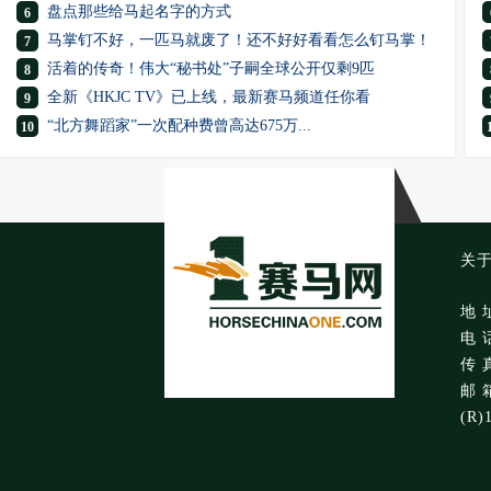
盘点那些给马起名字的方式
6
马掌钉不好，一匹马就废了！还不好好看看怎么钉马掌！
7
活着的传奇！伟大“秘书处”子嗣全球公开仅剩9匹
8
全新《HKJC TV》已上线，最新赛马频道任你看
9
“北方舞蹈家”一次配种费曾高达675万...
10
关
地 
电 话
传 真
邮 箱
(R