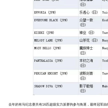
去年的有马纪念赛共有16匹超级实力派赛驹参与角逐，最终冠军由练马师齐藤