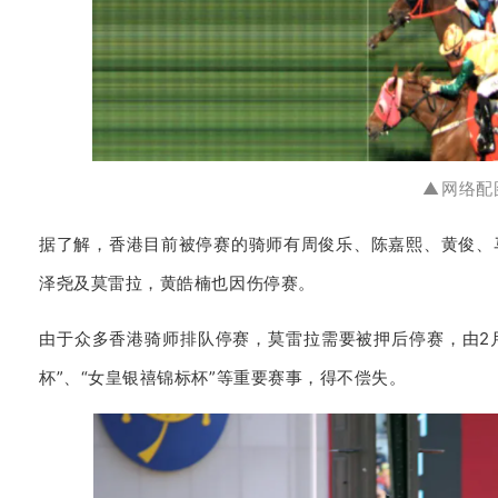
▲
网络配
据了解，香港目前被停赛的骑师有周俊乐、陈嘉熙、黄俊、
泽尧及莫雷拉，黄皓楠也因伤停赛。
由于众多香港骑师排队停赛，莫雷拉需要被押后停赛，由2月
杯”、“女皇银禧锦标杯”等重要赛事，得不偿失。