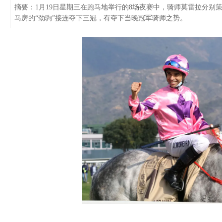
摘要：1月19日星期三在跑马地举行的8场夜赛中，骑师莫雷拉分别策
马房的“劲驹”接连夺下三冠，有夺下当晚冠军骑师之势。