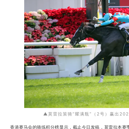
▲莫雷拉策骑
“耀满瓶”（2号）赢出20
香港赛马会的骑练积分榜显示，截止今日发稿，莫雷拉本赛季