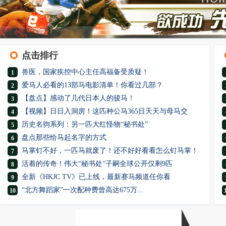
点击排行
兽医，国家疾控中心主任高福备受质疑！
1
爱马人必看的13部马电影清单！你看过几部？
2
【盘点】感动了几代日本人的骏马！
3
【视频】日日入洞房！这匹种公马365日天天与母马交
4
历史名驹系列：另一匹大红怪物“秘书处”
5
盘点那些给马起名字的方式
6
马掌钉不好，一匹马就废了！还不好好看看怎么钉马掌！
7
活着的传奇！伟大“秘书处”子嗣全球公开仅剩9匹
8
全新《HKJC TV》已上线，最新赛马频道任你看
9
“北方舞蹈家”一次配种费曾高达675万...
10