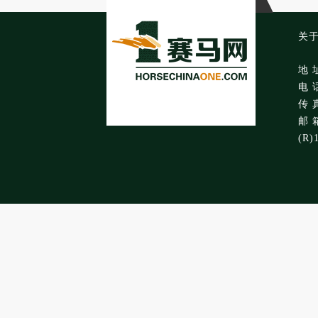
关
地 
电 话
传 真
邮 箱
(R