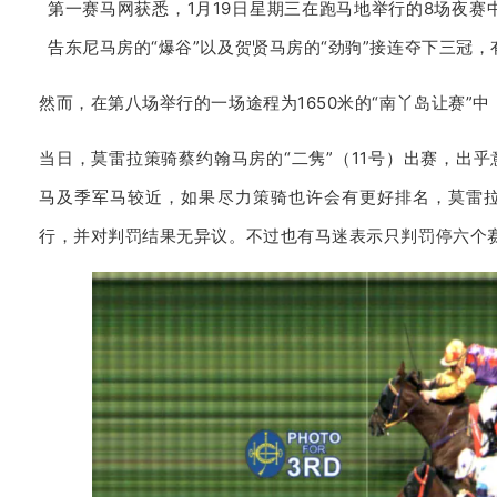
第一赛马网获悉，1月19日星期三在跑马地举行的8场夜赛
告东尼马房的“爆谷”以及贺贤马房的“劲驹”接连夺下三冠
然而，在第八场举行的一场途程为1650米的“南丫岛让赛”
当日，莫雷拉策骑蔡约翰马房的“二隽”（11号）出赛，出
马及季军马较近，如果尽力策骑也许会有更好排名，莫雷
行，并对判罚结果无异议。不过也有马迷表示只判罚停六个