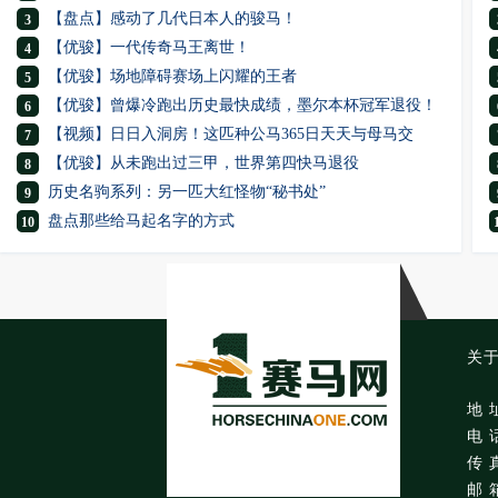
【盘点】感动了几代日本人的骏马！
3
【优骏】一代传奇马王离世！
4
【优骏】场地障碍赛场上闪耀的王者
5
【优骏】曾爆冷跑出历史最快成绩，墨尔本杯冠军退役！
6
【视频】日日入洞房！这匹种公马365日天天与母马交
7
【优骏】从未跑出过三甲，世界第四快马退役
8
历史名驹系列：另一匹大红怪物“秘书处”
9
盘点那些给马起名字的方式
10
关
地 
电 话
传 真
邮 箱