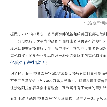
“戒备森严”网
据悉，2023年7月份，练马师薛纬诚被
纽约美国联邦法院
判
年，分期执行，
这是当地政府全面打击赛马兴奋剂违规行为
经
承认犯有两项罪行，即一项重罪和一项轻罪，罪名是因
对
克伦特罗）的复合化学品以及一种更强效版本的克伦特罗而
亿奖金仍被扣留！
）
戒备森严”和
薛纬诚卷入禁药丑闻且事件悬而
据了解，由于“
万美元头马奖金（约7000万元人民币）。期间古摩亚等曾
但沙地阿拉伯赛马会未有理会，直到案件有了最终的审判结
而对于取消爱驹
“
戒备森严”的头马资格
，马主之一Gary 