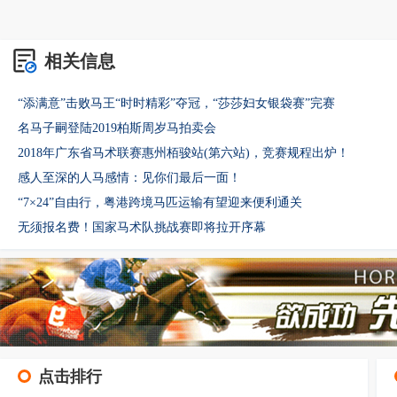
相关信息
“添满意”击败马王“时时精彩”夺冠，“莎莎妇女银袋赛”完赛
名马子嗣登陆2019柏斯周岁马拍卖会
2018年广东省马术联赛惠州栢骏站(第六站)，竞赛规程出炉！
感人至深的人马感情：见你们最后一面！
“7×24”自由行，粤港跨境马匹运输有望迎来便利通关
无须报名费！国家马术队挑战赛即将拉开序幕
点击排行