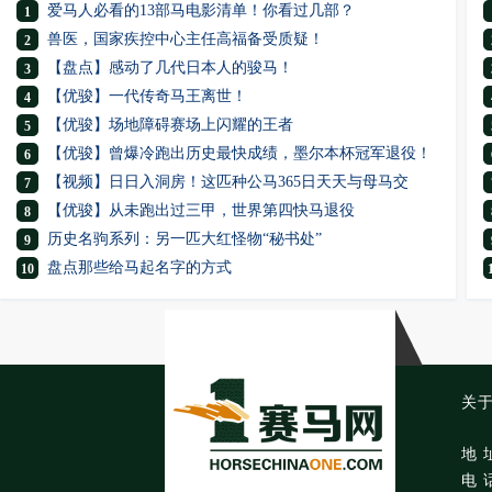
爱马人必看的13部马电影清单！你看过几部？
1
兽医，国家疾控中心主任高福备受质疑！
2
【盘点】感动了几代日本人的骏马！
3
【优骏】一代传奇马王离世！
4
【优骏】场地障碍赛场上闪耀的王者
5
【优骏】曾爆冷跑出历史最快成绩，墨尔本杯冠军退役！
6
【视频】日日入洞房！这匹种公马365日天天与母马交
7
【优骏】从未跑出过三甲，世界第四快马退役
8
历史名驹系列：另一匹大红怪物“秘书处”
9
盘点那些给马起名字的方式
10
关
地 
电 话