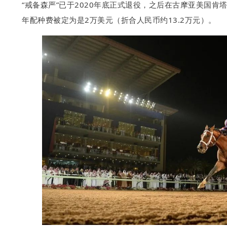
“戒备森严”已于2020年底正式退役，之后在古摩亚美国肯塔基州的
年配种费被定为是2万美元（折合人民币约13.2万元）。