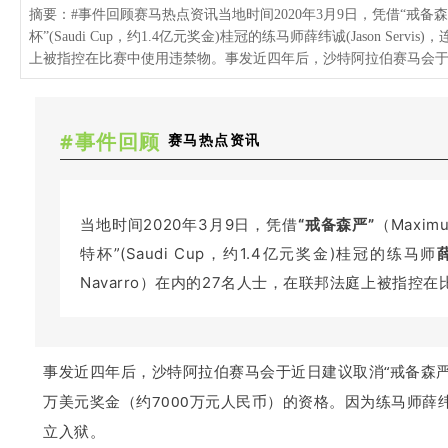
摘要：#事件回顾赛马热点资讯当地时间2020年3月9日，凭借“戒备森严”（
杯”(Saudi Cup，约1.4亿元奖金)桂冠的练马师薛纬诚(Jason Servi
上被指控在比赛中使用违禁物。事发近四年后，沙特阿拉伯赛马会于近日建
#事件回顾
赛马热点资讯
当地时间2020年3月9日，凭借
“戒备森严”
（Maxim
特杯”(Saudi Cup，约1.4亿元奖金)桂冠的练马师
Navarro）在内的27名人士，在联邦法庭上被指控
事发近四年后，沙特阿拉伯赛马会于近日建议取消“戒备森严”（Ma
万美元奖金（约7000万元人民币）的资格。因为练马师薛
立入狱。