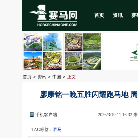
首页
资讯
赛
>
>
>
首页
资讯
中国
正文
廖康铭一晚五胜闪耀跑马地 周
手机客户端
2026/3/19 11:16:32
TAG标签：
赛马