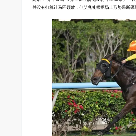
并没有打算让马匹领放，但艾兆礼根据场上形势果断采