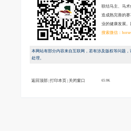
联结马主、马术
造成熟完善的赛
业的健康发展。网址：ht
搜索微信：hor
本网站有部分内容来自互联网，若有涉及版权等问题，
处理。
返回顶部
打印本页
关闭窗口
65.9K
|
|