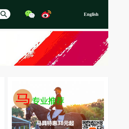
English