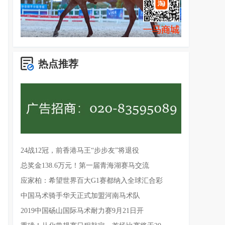
热点推荐
24战12冠，前香港马王“步步友”将退役
总奖金138.6万元！第一届青海湖赛马交流
应家柏：希望世界百大G1赛都纳入全球汇合彩
中国马术骑手华天正式加盟河南马术队
2019中国砀山国际马术耐力赛9月21日开