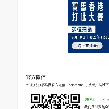
官方微信
欢迎关注1赛马网官方微信：horsechina1，或者扫描以
1赛马网——中
我们及时聚焦全