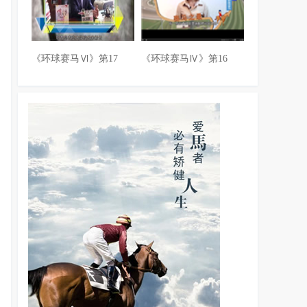
《环球赛马Ⅵ》第17
《环球赛马Ⅳ》第16