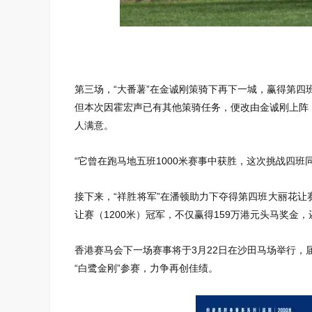
第三场，“大番薯”在金诚刚策骑下再下一城，赢得第四
但本次因霍宏声已有其他策骑任务，便改由金诚刚上阵
人满意。
“它曾在跑马地五班1000米赛事中获胜，这次挑战四班
接下来，“祥胜将军”在潘顿助力下夺得第四班大丽花让赛
让赛（1200米）冠军，不仅赢得159万港元头马奖金，
香港赛马会下一场赛事将于3月22日在沙田马场举行，
“白鹭金刚”参赛，力争再创佳绩。