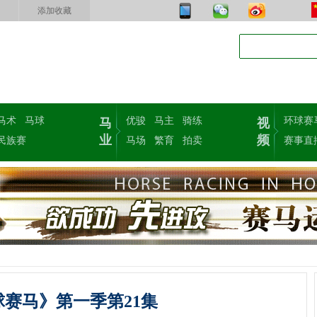
添加收藏
马术
马球
优骏
马主
骑练
环球赛
马
视
业
频
民族赛
马场
繁育
拍卖
赛事直
球赛马》第一季第21集