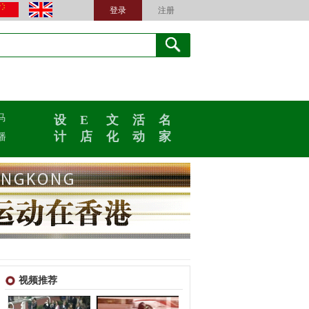
登录
注册
马
设
E
文
活
名
计
店
化
动
家
播
视频推荐