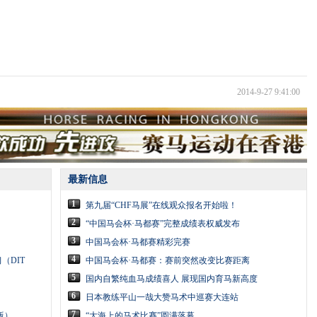
2014-9-27 9:41:00
最新信息
1
第九届“CHF马展”在线观众报名开始啦！
2
“中国马会杯·马都赛”完整成绩表权威发布
3
中国马会杯·马都赛精彩完赛
4
（DIT
中国马会杯·马都赛：赛前突然改变比赛距离
5
国内自繁纯血马成绩喜人 展现国内育马新高度
6
日本教练平山一哉大赞马术中巡赛大连站
7
版）
“大海上的马术比赛”圆满落幕