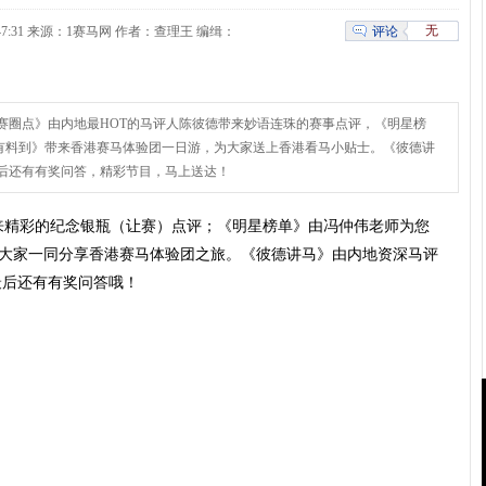
无
评论
 17:47:31 来源：1赛马网 作者：查理王 编缉：
赛圈点》由内地最HOT的马评人陈彼德带来妙语连珠的赛事点评，《明星榜
有料到》带来香港赛马体验团一日游，为大家送上香港看马小贴士。《彼德讲
后还有有奖问答，精彩节目，马上送达！
来精彩的纪念银瓶（让赛）点评；《明星榜单》由冯仲伟老师为您
与大家一同分享香港赛马体验团之旅。《彼德讲马》由内地资深马评
最后还有有奖问答哦！