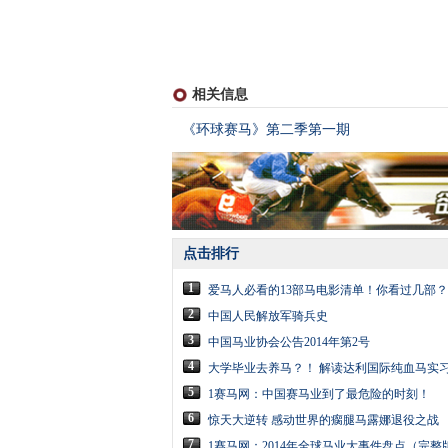
相关信息
《环球赛马》第二季第一期
点击排行
1
爱马人必看的13部马电影清单！你看过几部？
2
中国人民解放军骑兵史
3
中国马业协会公告2014年第2号
4
大学毕业去养马？！ 解读达利国际纯血马实习
5
1赛马网：中国赛马业到了最危险的时刻！
6
惊天大逆转 感动世界的瘸腿马露娜退役之战
7
1赛马网：2014年全球马业大事件盘点（完整