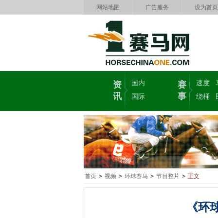
网站地图
广告服务
设为首页
国内
速度
资
赛
讯
事
国际
绕桶
首页
>
视频
>
环球赛马
>
节目整片
>
正文
《环