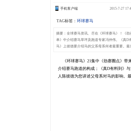
手机客户端
2015-7-27
TAG标签：
环球赛马
摘要：全球赛马资讯、尽在《环球赛马》！《劲
单》中介绍赛马草坪及跑道专家冯仲伟。《真D
马》上彼德要介绍马的父系母系何者最重要。最
《环球赛马》21集中《劲赛圈点》带
介绍赛马跑道的构成；《真D有料到》
人陈彼德为您讲述父母系对马的影响。