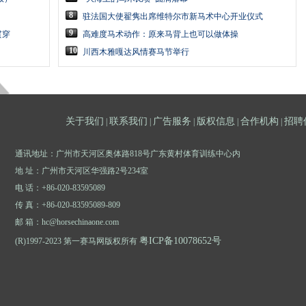
8
驻法国大使翟隽出席维特尔市新马术中心开业仪式
9
贯穿
高难度马术动作：原来马背上也可以做体操
10
川西木雅嘎达风情赛马节举行
关于我们
联系我们
广告服务
版权信息
合作机构
招聘
|
|
|
|
|
通讯地址：广州市天河区奥体路818号广东黄村体育训练中心内
地 址：广州市天河区华强路2号234室
电 话：+86-020-83595089
传 真：+86-020-83595089-809
邮 箱：hc@horsechinaone.com
粤ICP备10078652号
(R)1997-2023 第一赛马网版权所有