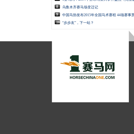
8
乌鲁木齐赛马场变迁记
9
中国马协发布2015年全国马术赛程 44场赛事
10
“步步友”，下一站？