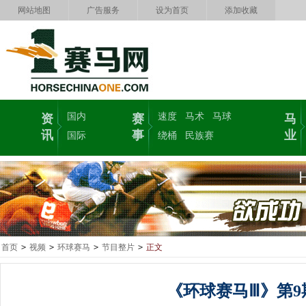
网站地图
广告服务
设为首页
添加收藏
国内
速度
马术
马球
资
赛
马
讯
事
业
国际
绕桶
民族赛
首页
>
视频
>
环球赛马
>
节目整片
>
正文
《环球赛马Ⅲ》第9