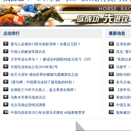
点击排行
最新信息
1
1
爱马人必看的13部马电影清单！你看过几部？
足球名将
2
2
中国人民解放军骑兵史
高见:“
3
3
大学毕业去养马？！ 解读达利国际纯血马实习（DIT
“美国法
4
4
中国马业协会公告2014年第2号
马俊平：
5
5
惊天大逆转 感动世界的瘸腿马露娜退役之战
国际马联
6
6
1赛马网：中国赛马业到了最危险的时刻！
各马主倾
7
7
女骑坠亡16年方出新人，盘点香港女骑师！
【老申马
8
8
乌鲁木齐赛马场变迁记
莱德马医
9
9
北京马场运营情况调查
中国玉龙
10
10
中国马协发布2015年全国马术赛程 44场赛事贯穿
新南威尔