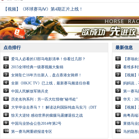
【视频】《环球赛马Ⅳ》第4期正片上线！
点击排行
最新信息
1
1
爱马人必看的13部马电影清单！你看过几部？
【赛场欢
2
2
2015全球经典一级赛视频大集锦
看维多利
3
3
女骑坠亡16年方出新人，盘点香港女骑师！
【视频】
4
4
全新《HKJC TV》已上线，最新赛马频道任你看
妈妈说，
5
5
中国人民解放军骑兵史
第一赛马
6
6
历史名驹系列：另一匹大红怪物“秘书处”
华天：2
7
7
大学毕业去养马？！ 解读达利国际纯血马实习（DIT
【视频】
8
8
惊天大逆转 感动世界的瘸腿马露娜退役之战
南粤高端
9
9
中国马业协会公告2014年第2号
莱德马业
10
10
第一赛马网重磅报道专区
马的隐形