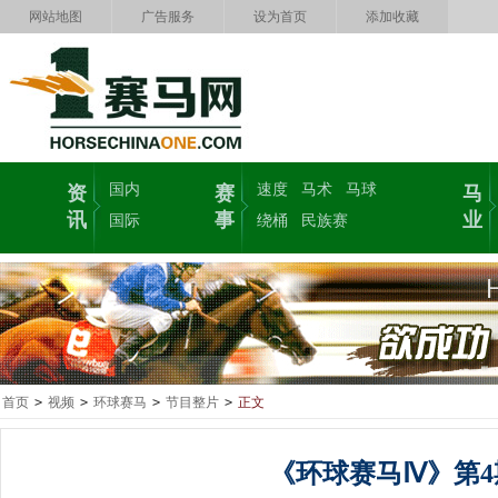
网站地图
广告服务
设为首页
添加收藏
国内
速度
马术
马球
资
赛
马
讯
事
业
国际
绕桶
民族赛
首页
>
视频
>
环球赛马
>
节目整片
>
正文
《环球赛马Ⅳ》第4