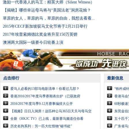
激励一代香港人的马王：精英大师（Silent Witness）
【揭晓】哪些幸运母马将与“美国法老”洞房花烛？
草原的女人，草原的马，草原的自由，我想去看看...
2015年CECF新加坡驭马文化节将于2月21日举行
2017年埃普索姆德比奖金将升至150万英镑
澳洲两大国际一级赛今日轮番上演
点击排行
最新信息
1
1
爱马人必看的13部马电影清单！你看过几部？
“铁杵成针
2
2
香港2016/2017年度马季赛期表出炉（已获政府
香港马会
3
3
2016/2017年度马季9-12月赛事编排大公开
60秒极
4
4
【视频】日日入洞房！这匹种公马365日天天与母马交
东莞金伯
5
5
全新《HKJC TV》已上线，最新赛马频道任你看
五十匹千
6
6
历史名驹系列：另一匹大红怪物“秘书处”
广东省马