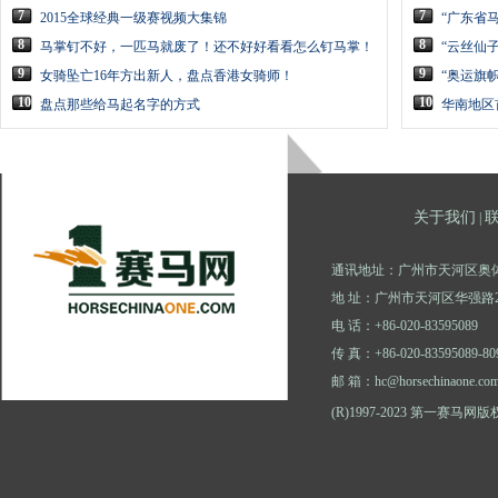
7
7
2015全球经典一级赛视频大集锦
“广东省
8
8
马掌钉不好，一匹马就废了！还不好好看看怎么钉马掌！
“云丝仙
9
9
女骑坠亡16年方出新人，盘点香港女骑师！
“奥运旗
10
10
盘点那些给马起名字的方式
华南地区
关于我们
|
通讯地址：广州市天河区奥体
地 址：广州市天河区华强路2
电 话：+86-020-83595089
传 真：+86-020-83595089-80
邮 箱：hc@horsechinaone.co
(R)1997-2023 第一赛马网