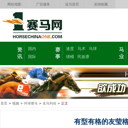
网站地图
广告服务
设为首页
添加收藏
国内
速度
马术
马球
资
赛
马
讯
事
业
国际
绕桶
民族赛
首页
>
视频
>
环球赛马
>
名马列传
>
正文
有型有格的友莹