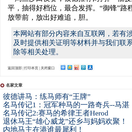
平，抽得好档位，最合发挥。“御锋”路
放带前，放出好难追，胆。
本网站有部分内容来自互联网，若有
及时提供相关证明等材料并与我们联
除等相关处理。
返回顶部
|
打印本页
|
关闭窗口
名家文章
彼德讲马：练马师有“王牌”
名马传记1：冠军种马的一路奇兵--马湛
名马传记2:赛马的希律王者Herod
退休马王“雄心威龙”还乡与妈妈欢聚！
内地马主在港谁最犀利！