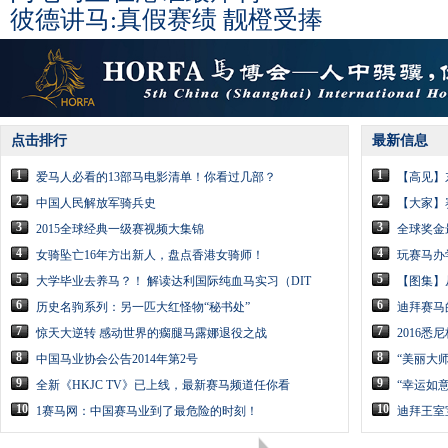
彼德讲马:真假赛绩 靓橙受捧
点击排行
最新信息
1
1
爱马人必看的13部马电影清单！你看过几部？
【高见】
2
2
中国人民解放军骑兵史
【大家】
3
3
2015全球经典一级赛视频大集锦
全球奖金
4
4
女骑坠亡16年方出新人，盘点香港女骑师！
玩赛马办
5
5
大学毕业去养马？！ 解读达利国际纯血马实习（DIT
【图集】
6
6
历史名驹系列：另一匹大红怪物“秘书处”
迪拜赛马
7
7
惊天大逆转 感动世界的瘸腿马露娜退役之战
2016悉
8
8
中国马业协会公告2014年第2号
“美丽大
9
9
全新《HKJC TV》已上线，最新赛马频道任你看
“幸运如
10
10
1赛马网：中国赛马业到了最危险的时刻！
迪拜王室