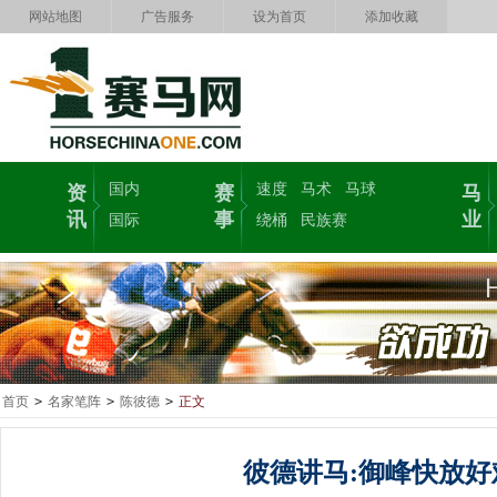
网站地图
广告服务
设为首页
添加收藏
国内
速度
马术
马球
资
赛
马
讯
事
业
国际
绕桶
民族赛
首页
>
名家笔阵
>
陈彼德
>
正文
彼德讲马:御峰快放好