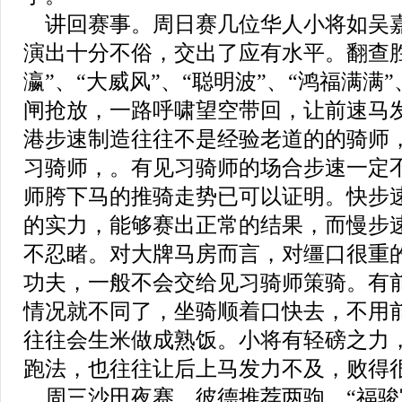
讲回赛事。周日赛几位华人小将如吴
演出十分不俗，交出了应有水平。翻查
瀛”、“大威风”、“聪明波”、“鸿福满满
闸抢放，一路呼啸望空带回，让前速马
港步速制造往往不是经验老道的的骑师
习骑师，。有见习骑师的场合步速一定
师胯下马的推骑走势已可以证明。快步
的实力，能够赛出正常的结果，而慢步
不忍睹。对大牌马房而言，对缰口很重
功夫，一般不会交给见习骑师策骑。有
情况就不同了，坐骑顺着口快去，不用
往往会生米做成熟饭。小将有轻磅之力
跑法，也往往让后上马发力不及，败得
周三沙田夜赛，彼德推荐两驹。“福骏