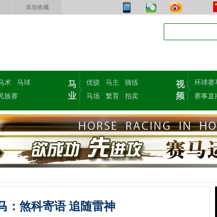
添加收藏
马术
马球
优骏
马主
骑练
环球赛
马
视
业
频
民族赛
马场
繁育
拍卖
赛事直
马：煞科寄语 追随雷神