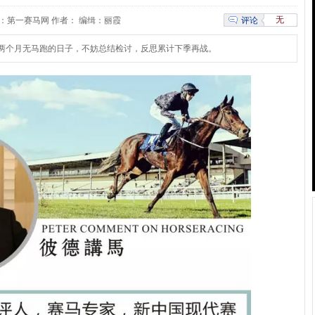
无
评论
:25 来源：第一赛马网 作者： 编缉：丽霞
两个月无马跑的日子，不妨总结检讨，反思累计下季再战。