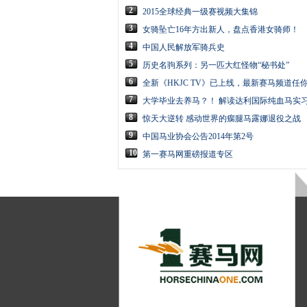
2
2015全球经典一级赛视频大集锦
3
女骑坠亡16年方出新人，盘点香港女骑师！
4
中国人民解放军骑兵史
5
历史名驹系列：另一匹大红怪物“秘书处”
6
全新《HKJC TV》已上线，最新赛马频道任
7
大学毕业去养马？！ 解读达利国际纯血马实习
8
惊天大逆转 感动世界的瘸腿马露娜退役之战
9
中国马业协会公告2014年第2号
10
第一赛马网重磅报道专区