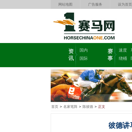
网站地图
广告服务
设为首页
国内
速度
资
赛
讯
事
国际
绕桶
首页
>
名家笔阵
>
陈彼德
>
正文
彼德讲