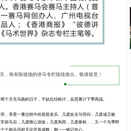
事前一天，将有陈彼德的讲马专栏陆续推出。敬请留意！
后两个月无马跑的日子，不妨总结检讨，反思累计下季再战。
辛劳，享受一番过程中的喜怒哀乐。几度欢乐与苦闷，几度成王败
度车前马后，几度呕心沥血；几度风雨，几度春秋……又一个马季即
一个个跑马历程无论悲喜成败，都一一铭记在心。