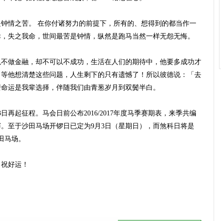
钟情之苦。 在你付诸努力的前提下，所有的、想得到的都当作一
幸，失之我命，世间最苦是钟情，纵然是跑马当然一样无怨无悔。
以不做金融，却不可以不成功，生活在人们的期待中，他要多成功才
？等他想清楚这些问题，人生剩下的只有遗憾了！所以彼德说：「去
变命运是我辈选择，伴随我们由青葱岁月到双鬓半白。
再起征程。马会日前公布2016/2017年度马季赛期表，来季共编
夜赛。至于沙田马场开锣日已定为9月3日（星期日），而煞科日将是
沙田马场。
，祝好运！