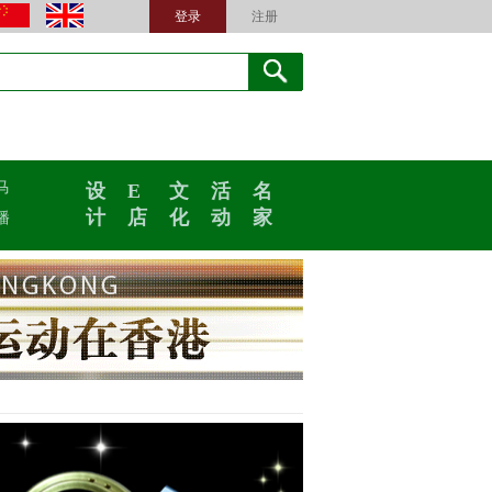
登录
注册
马
设
E
文
活
名
计
店
化
动
家
播