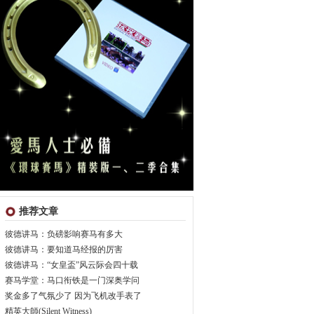
推荐文章
彼德讲马：负磅影响赛马有多大
彼德讲马：要知道马经报的厉害
彼德讲马：“女皇盃”风云际会四十载
赛马学堂：马口衔铁是一门深奥学问
奖金多了气氛少了 因为飞机改手表了
精英大師(Silent Witness)_