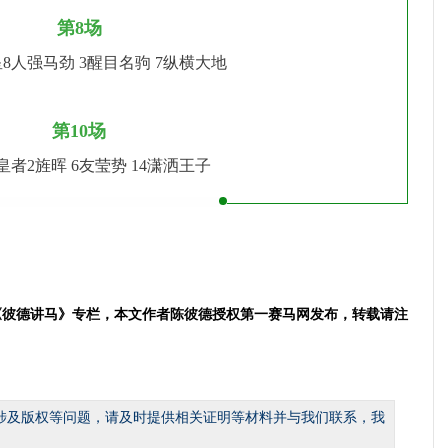
第8场
星
8人强马劲 3醒目名驹
7纵横大地
第10场
丽皇者
2旌晖 6友莹势
14潇洒王子
6日《彼德讲马》专栏，本文作者陈彼德授权第一赛马网发布，转载请注
涉及版权等问题，请及时提供相关证明等材料并与我们联系，我