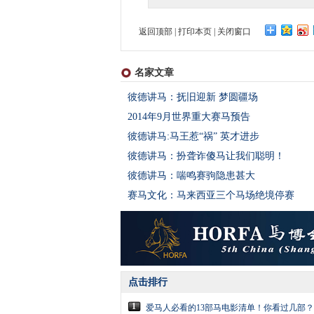
返回顶部
|
打印本页
|
关闭窗口
名家文章
彼德讲马：抚旧迎新 梦圆疆场
2014年9月世界重大赛马预告
彼德讲马:马王惹“祸” 英才进步
彼德讲马：扮聋诈傻马让我们聪明！
彼德讲马：喘鸣赛驹隐患甚大
赛马文化：马来西亚三个马场绝境停赛
点击排行
1
爱马人必看的13部马电影清单！你看过几部？