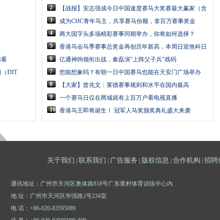
2
【战报】安志强成今日中国速度赛马大奖赛最大赢家（含
3
成为CHC青年马主，共享赛马份额，拿百万赛事奖金
4
两大国字头多场精彩赛事同期举办，你将如何选择？
5
香港马会马季赛事总奖金再创历年新高，本周日迎煞科日
6
你看
亿通神驹领衔出战，秦磊演"上阵父子兵"戏码
7
（DIT
您能想象吗？有朝一日中国赛马也能在天安门广场举办
8
【大家】曾兆文：莱德赛事规则和水平在国内最高
9
一个赛马日仅在两城就有上百万户看电视直播
10
香港马王即将诞生！ 冠军人马奖颁奖典礼盛大来袭
关于我们
联系我们
广告服务
版权信息
合作机构
招聘
|
|
|
|
|
通讯地址：广州市天河区奥体路818号广东黄村体育训练中心内
地 址：广州市天河区华强路2号234室
电 话：+86-020-83595089