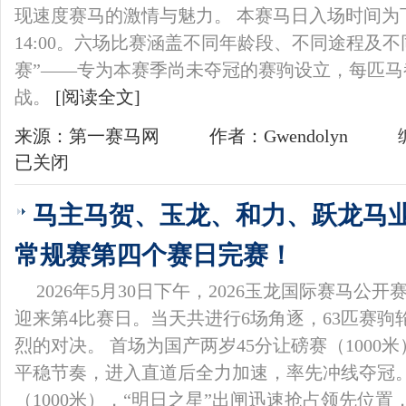
现速度赛马的激情与魅力。 本赛马日入场时间为下
14:00。六场比赛涵盖不同年龄段、不同途程及
赛”——专为本赛季尚未夺冠的赛驹设立，每匹
战。
[阅读全文]
来源：第一赛马网
作者：Gwendolyn
已关闭
马主马贺、玉龙、和力、跃龙马
常规赛第四个赛日完赛！
2026年5月30日下午，2026玉龙国际赛马
迎来第4比赛日。当天共进行6场角逐，63匹赛
烈的对决。 首场为国产两岁45分让磅赛（1000
平稳节奏，进入直道后全力加速，率先冲线夺冠
（1000米），“明日之星”出闸迅速抢占领先位