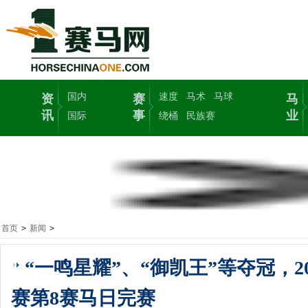
国内
速度
马术
马球
资
赛
马
讯
事
业
国际
绕桶
民族赛
首页
>
新闻
>
“一鸣星耀”、“御凯王”等夺冠，2
赛第8赛马日完赛