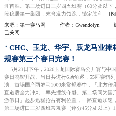
涯首胜。第三场进口三岁四五班赛（60分及以下，1
段稳居第一集团，末弯发力领跑，锁定胜利。
[
来源：第一赛马网
作者：Gwendolyn
已关闭
CHC、玉龙、华宇、跃龙马业捧
规赛第三个赛日完赛！
5月23日下午，2026玉龙国际赛马公开赛与
赛日鸣锣开战。当日共进行6场角逐，55匹赛驹
演。首场国产两岁马1000米常规赛中，「北方
直道后全力冲刺，率先撞线夺魁。第二场同为国产
游假日」起步迅猛抢占有利位置，一路直道加速
第三场进口三岁四班常规赛（评分45分及以上）12