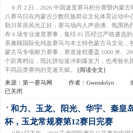
8 月 2 日，2026 中国速度赛马积分赛暨内
八赛马日在内蒙古少数民族群众文化体育运动中心
勒川草原风光正好，赛马场内人声鼎沸、氛围热
布 6 场专业速度赛事，集结 61 匹经过严格遴
系兼顾国际化纯血赛马与本土特色蒙古马文化，包含
蒙古马专项耐力赛事，赛道途程覆盖 1000 米、2000 
个距离档位，既比拼短途冲刺爆发力，也考验长
不同品类赛驹的竞速天赋。
[阅读全文]
来源：第一赛马网
作者：Gwendolyn
已关闭
和力、玉龙、阳光、华宇、秦皇
杯，玉龙常规赛第12赛日完赛