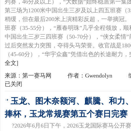
列赛，46分及以上），“大数据”始终稳居第一
第三场为1200米中国出生三岁及以上四五班赛（35
稍缓，但在最后200米上演精彩反超，一举摘冠。 
班赛（35-55分），“雁春明珠”几乎全程领放，顺
中国出生三岁三四班赛（50-70分），“侠女柔情
过后突然发力突围，夺得头马荣誉。收官战是18
（45-60分），“华宇众鑫”凭借出色的长途耐力
全文]
来源：第一赛马网
作者：Gwendolyn
已关闭
玉龙、图木奈额河、麒騰、和力
捧杯，玉龙常规赛第五个赛日完赛
?2026年6月6日下午，2026玉龙国际赛马