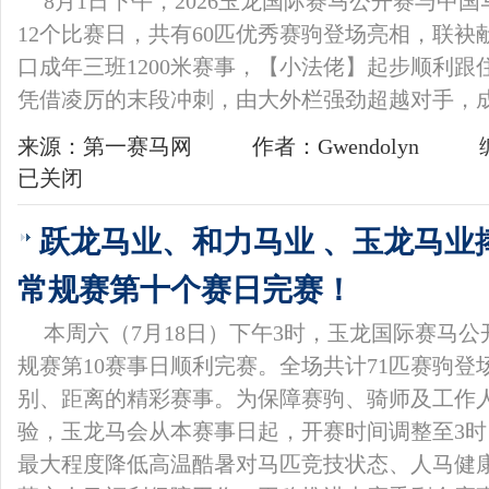
8月1日下午，2026玉龙国际赛马公开赛与中
12个比赛日，共有60匹优秀赛驹登场亮相，联袂
口成年三班1200米赛事，【小法佬】起步顺利
凭借凌厉的末段冲刺，由大外栏强劲超越对手，
来源：第一赛马网
作者：Gwendolyn
已关闭
跃龙马业、和力马业 、玉龙马业
常规赛第十个赛日完赛！
本周六（7月18日）下午3时，玉龙国际赛马公
规赛第10赛事日顺利完赛。全场共计71匹赛驹
别、距离的精彩赛事。为保障赛驹、骑师及工作
验，玉龙马会从本赛事日起，开赛时间调整至3
最大程度降低高温酷暑对马匹竞技状态、人马健