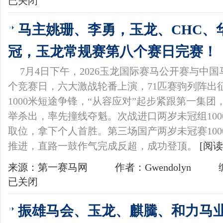
已关闭
马主姚珊、李勇，玉龙、CHC、
冠，玉龙常规赛第八个赛日完赛！
7月4日下午，2026玉龙国际赛马公开赛与中
个竞赛日，六大激战轮番上演，71匹赛驹列阵出
1000米短途争锋，“从容应对”起步紧跟第一集
举杀出，率先撞线夺魁。次战进口两岁未冠组100
取位，拿下个人首胜。第三场国产两岁未冠赛100
推进，直路一鼓作气完成反超，成功登顶。
[阅读
来源：第一赛马网
作者：Gwendolyn
已关闭
振雄马会、玉龙、麒騰、和力马