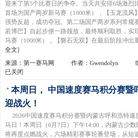
迎来了第5个比赛日的争夺。当天共安排6场激烈
首场为国产两岁新马赛（1000米），【玉龙流
强势反超，成功夺冠。第二场国产两岁系列常规赛（
若博巴】自起步便一路领放，最终顺利取胜，实
马赛（1000米），【磐石无双】在最后阶段冲
全文]
来源：第一赛马网
作者：Gwendolyn
已关闭
本周日， 中国速度赛马积分赛暨
迎战火！
2026中国速度赛马积分赛暨内蒙古呼和浩特
马日！本周日（6月7日）下午14:00，内蒙古少
将再度点燃战火，六场精彩赛事轮番登场，从短