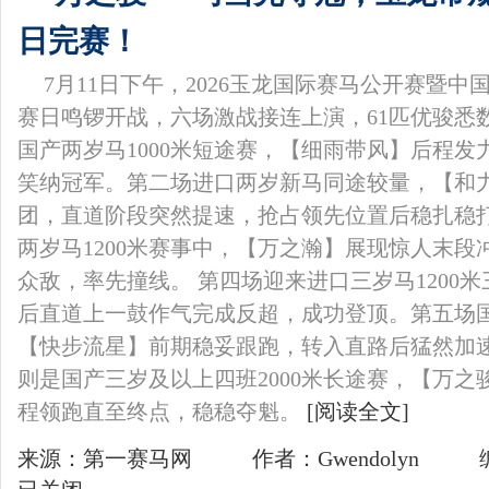
日完赛！
7月11日下午，2026玉龙国际赛马公开赛暨
赛日鸣锣开战，六场激战接连上演，61匹优骏悉
国产两岁马1000米短途赛，【细雨带风】后程
笑纳冠军。第二场进口两岁新马同途较量，【和
团，直道阶段突然提速，抢占领先位置后稳扎稳
两岁马1200米赛事中，【万之瀚】展现惊人末
众敌，率先撞线。 第四场迎来进口三岁马1200
后直道上一鼓作气完成反超，成功登顶。第五场国
【快步流星】前期稳妥跟跑，转入直路后猛然加
则是国产三岁及以上四班2000米长途赛，【万
程领跑直至终点，稳稳夺魁。
[阅读全文]
来源：第一赛马网
作者：Gwendolyn