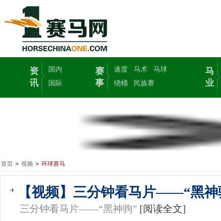
国内
速度
马术
马球
资
赛
马
讯
事
业
国际
绕桶
民族赛
首页
>
视频
>
环球赛马
【视频】三分钟看马片——“黑神
三分钟看马片——“黑神驹”
[阅读全文]