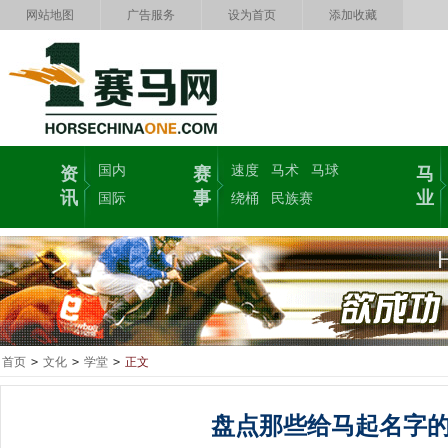
网站地图
广告服务
设为首页
添加收藏
国内
速度
马术
马球
资
赛
马
讯
事
业
国际
绕桶
民族赛
首页
>
文化
>
学堂
>
正文
盘点那些给马起名字