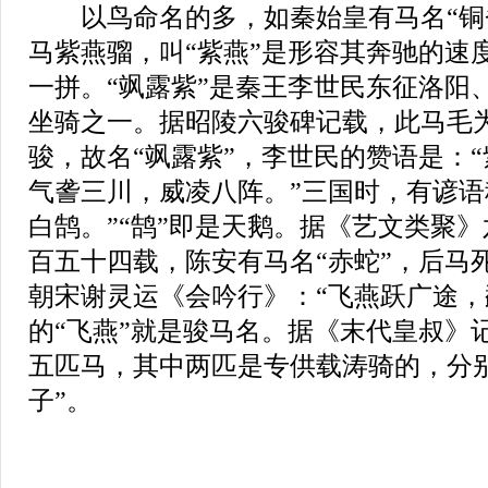
以鸟命名的多，如秦始皇有马名“铜
马紫燕骝，叫“紫燕”是形容其奔驰的速
一拼。“飒露紫”是秦王李世民东征洛阳
坐骑之一。据昭陵六骏碑记载，此马毛
骏，故名“飒露紫”，李世民的赞语是：
气詟三川，威凌八阵。”三国时，有谚语
白鹄。”“鹄”即是天鹅。据《艺文类聚
百五十四载，陈安有马名“赤蛇”，后马
朝宋谢灵运《会吟行》：“飞燕跃广途，
的“飞燕”就是骏马名。据《末代皇叔》
五匹马，其中两匹是专供载涛骑的，分别
子”。