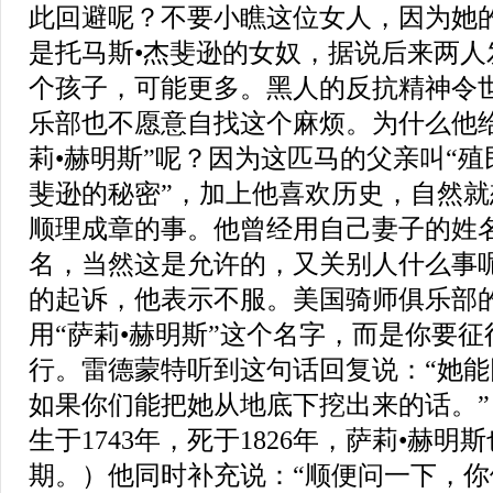
此回避呢？不要小瞧这位女人，因为她
是托马斯•杰斐逊的女奴，据说后来两人
个孩子，可能更多。黑人的反抗精神令
乐部也不愿意自找这个麻烦。为什么他
莉•赫明斯”呢？因为这匹马的父亲叫“殖
斐逊的秘密”，加上他喜欢历史，自然
顺理成章的事。他曾经用自己妻子的姓
名，当然这是允许的，又关别人什么事
的起诉，他表示不服。美国骑师俱乐部
用“萨莉•赫明斯”这个名字，而是你要
行。雷德蒙特听到这句话回复说：“她
如果你们能把她从地底下挖出来的话。”
生于1743年，死于1826年，萨莉•赫
期。）他同时补充说：“顺便问一下，