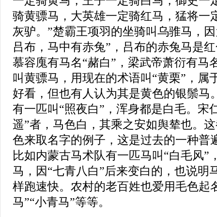
一定骑黄马，王子一定骑白马，御史一
骑黄骠马，大英雄一定骑红马，猛将一
灰驴。”楚霸王项羽的坐骑叫乌骓马，因
吕布，马中有赤兔”，吕布的赤兔马是红
慕容廆有马名“赭白”，梁武帝萧衍有马名
叫黄骠马，用现在的术语叫“黄栗”，属于
好看，但也有人认为其是黄色的银鬃马
有一匹叫“照夜白”，浑身都是白毛。宋
遥”者，马色白，其乘之安如舆辇也。
色来取名字的例子，这是过去的一种普
比如内蒙古马术队有一匹马叫“白毛风”
马，因“七青八白”后来变白的，也说明
样跑速快。农村的老百姓也爱用毛色起名
马”“小青马”等等。