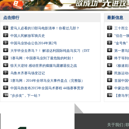
点击排行
最新信息
1
1
爱马人必看的13部马电影清单！你看过几部？
三十而立
2
2
中国人民解放军骑兵史
"信念一
3
3
中国马业协会公告2014年第2号
“金号角
4
4
大学毕业去养马？！ 解读达利国际纯血马实习（DIT
第一赛马
5
5
1赛马网：中国赛马业到了最危险的时刻！
终于等到
6
6
惊天大逆转 感动世界的瘸腿马露娜退役之战
《极速前
7
7
乌鲁木齐赛马场变迁记
民族运动
8
8
1赛马网：2014年全球马业大事件盘点（完整版）
首届中国
9
9
中国马协发布2015年全国马术赛程 44场赛事贯穿
中蒙边境
10
10
“步步友”，下一站？
【赛马学
关于我们
|