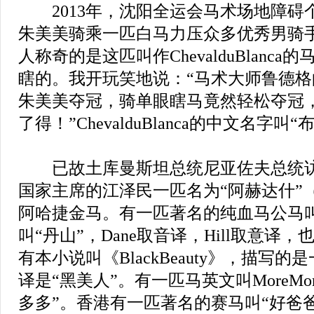
2013年，沈阳全运会马术场地障碍
朱美美骑乘一匹白马力压众多优秀男骑
人称奇的是这匹叫作ChevalduBlanc
瞎的。我开玩笑地说：“马术大师鲁德
朱美美夺冠，骑单眼瞎马竟然轻松夺冠
了得！”ChevalduBlanca的中文名字叫“
已故土库曼斯坦总统尼亚佐夫总统访
国家主席的江泽民一匹名为“阿赫达什”（
阿哈捷金马。有一匹著名的纯血马公马叫Da
叫“丹山”，Dane取音译，Hill取意译
有本小说叫《BlackBeauty》，描写
译是“黑美人”。有一匹马英文叫MoreMo
多多”。香港有一匹著名的赛马叫“好爸