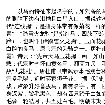
以马的特征来起名字的，如刘备的马
的眼睛下边有泪槽且白星入口，据说这
代“连线骢”，是指身体带有像菊花一样
青”。“踏雪火龙驹”是指红马，四肢下
蹄），也叫“四蹄踏雪火龙驹”。玉面花骢
白脸的良马，唐玄宗的乘骑之一。唐杜
霸》诗云：“先帝天马玉花骢，画工如山
载：代宗时李怀仙贡名马，额高九尺，
故“九花虬”。唐杜甫《韦讽录事宅观曹
宗拳毛騧，近时郭家狮子花。”据《明
载，卢象升好畜骏马，皆有名字，有一匹
身深紫，鬃毛黑色，却有四只蹄子白如
毛像一轮皓月，共五处白毛。明朝末期