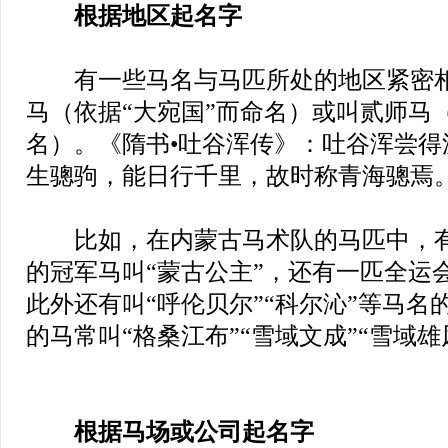
根据地区起名字
有一些马名与马匹所处的地区紧密相
马（依据“大宛国”而命名）或叫贰师马（
名）。《隋书•吐谷浑传》：吐谷浑尝得
生骢驹，能日行千里，故时称青海骢焉
比如，在内蒙古马术队的马匹中，有
的冠军马叫“蒙古公主”，还有一匹全运会
此外还有叫“呼伦贝尔”“科尔沁”等马名
的马常叫“格桑江布”“雪域文成”“雪域雄
根据马场或公司起名字