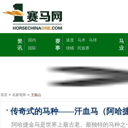
国内
速度
马术
马球
资
赛
马
讯
事
业
国际
绕桶
民族赛
首页
>
名家笔阵
>
王振山
传奇式的马种——汗血马（阿哈
阿哈捷金马是世界上最古老、最独特的马种之