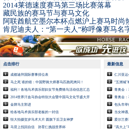
2014莱德速度赛马第三场比赛落幕
藏民族的赛马节与赛马文化
阿联酋航空墨尔本杯点燃沪上赛马时尚
肯尼迪夫人：“第一夫人”称呼像赛马名
点击排行
最新信息
1
1
成都迪拜国际赛事排位表
仁川亚运
2
2
马之死 谁的错：中国野骑大师赛马匹跑死拷问！
“五洲城”
3
3
福利！各地马术俱乐部妇女节免费骑马活动信息汇总
青奥会：
4
4
2014世界汗血马协会特别大会暨中国马文化节盛大开
青奥会：
5
5
金牌马主郭进
包头市举
6
6
给各地马术俱乐部老板的一封信
当女神遇
7
7
恒大拍摄贺岁马术大片 圆旗下后卫女神梦
爱尔兰赛
8
8
马背上找回自信 孙育仁挑战世界杯
“高大上