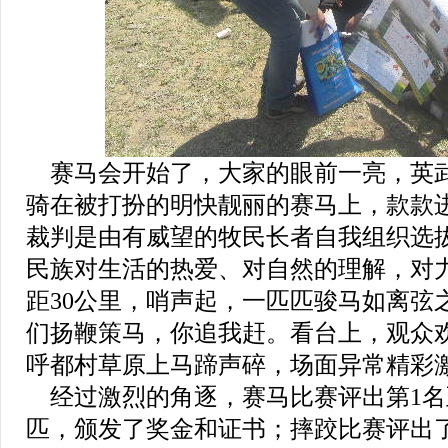
赛马会开始了，大家的眼前一亮，英
骑在被打扮的明快靓丽的赛马上，款款
裁判是由有威望的牧民长者自我组织选
民族对生活的热爱、对自然的理解，对
距30公里，哨声起，一匹匹骏马如离弦
们扬鞭策马，你追我赶。看台上，观众
呼都村草原上马蹄声碎，场面异常精彩
经过激烈的角逐，赛马比赛评出第1名
匹，颁发了奖金和证书；摔跤比赛评出