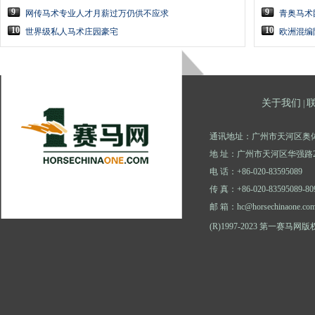
9
9
网传马术专业人才月薪过万仍供不应求
青奥马术
10
10
世界级私人马术庄园豪宅
欧洲混编
关于我们
|
通讯地址：广州市天河区奥体
地 址：广州市天河区华强路2
电 话：+86-020-83595089
传 真：+86-020-83595089-80
邮 箱：hc@horsechinaone.co
(R)1997-2023 第一赛马网