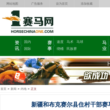
网站地图
广告服务
设为首页
添加收藏
国内
速度
马术
马球
资
赛
马
讯
事
业
国际
绕桶
民族赛
首页
>
新闻
>
内地
>
正文
新疆和布克赛尔县住村干部赛