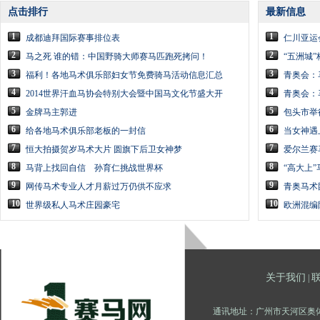
点击排行
最新信息
1
1
成都迪拜国际赛事排位表
仁川亚运
2
2
马之死 谁的错：中国野骑大师赛马匹跑死拷问！
“五洲城”
3
3
福利！各地马术俱乐部妇女节免费骑马活动信息汇总
青奥会：
4
4
2014世界汗血马协会特别大会暨中国马文化节盛大开
青奥会：
5
5
金牌马主郭进
包头市举
6
6
给各地马术俱乐部老板的一封信
当女神遇
7
7
恒大拍摄贺岁马术大片 圆旗下后卫女神梦
爱尔兰赛
8
8
马背上找回自信 孙育仁挑战世界杯
“高大上
9
9
网传马术专业人才月薪过万仍供不应求
青奥马术
10
10
世界级私人马术庄园豪宅
欧洲混编
关于我们
|
通讯地址：广州市天河区奥体