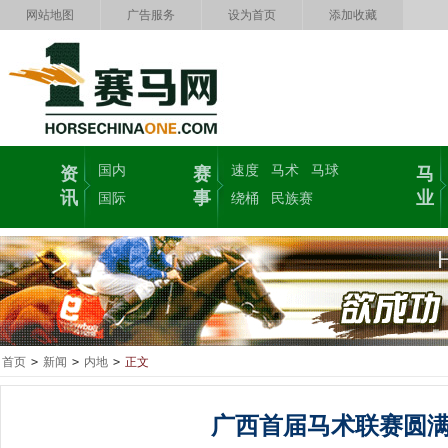
网站地图
广告服务
设为首页
添加收藏
国内
速度
马术
马球
资
赛
马
讯
事
业
国际
绕桶
民族赛
首页
>
新闻
>
内地
>
正文
广西首届马术联赛圆