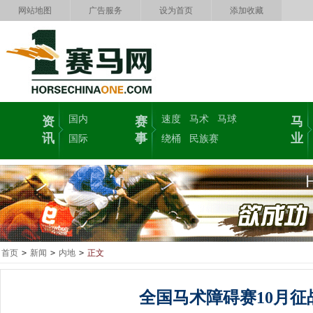
网站地图
广告服务
设为首页
添加收藏
国内
速度
马术
马球
资
赛
马
讯
事
业
国际
绕桶
民族赛
首页
>
新闻
>
内地
>
正文
全国马术障碍赛10月征