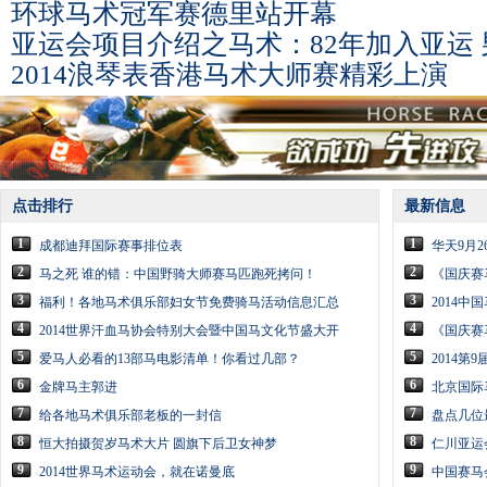
环球马术冠军赛德里站开幕
亚运会项目介绍之马术：82年加入亚运
2014浪琴表香港马术大师赛精彩上演
点击排行
最新信息
1
1
成都迪拜国际赛事排位表
华天9月
2
2
马之死 谁的错：中国野骑大师赛马匹跑死拷问！
《国庆赛
3
3
福利！各地马术俱乐部妇女节免费骑马活动信息汇总
2014中
4
4
2014世界汗血马协会特别大会暨中国马文化节盛大开
《国庆赛
5
5
爱马人必看的13部马电影清单！你看过几部？
2014第
6
6
金牌马主郭进
北京国际
7
7
给各地马术俱乐部老板的一封信
盘点几位
8
8
恒大拍摄贺岁马术大片 圆旗下后卫女神梦
仁川亚运
9
9
2014世界马术运动会，就在诺曼底
中国赛马