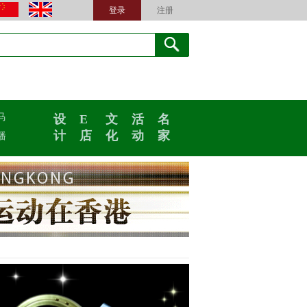
登录
注册
马
设
E
文
活
名
计
店
化
动
家
播