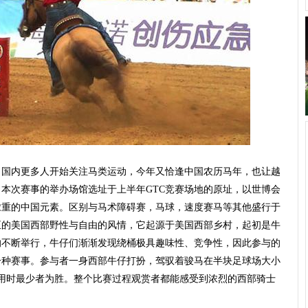
内更多人开始关注马类运动，今年又恰逢中国农历马年，也让越
本次赛事的举办场馆选址于上半年GTC竞赛场地的原址，以世博会
浓重的中国元素。区别与马术障碍赛，马球，速度赛马等其他盛行于
正的美国西部野性与自由的风情，它起源于美国西部乡村，起初是牛
的不断举行，牛仔们渐渐发现绕桶极具趣味性、竞争性，因此参与的
一种赛事。参与者一身西部牛仔打扮，驾驭着骏马在半块足球场大小
用时最少者为胜。整个比赛过程观赏者都能感受到浓烈的西部骑士