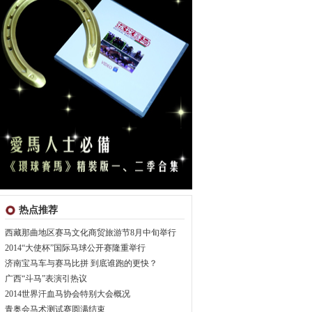
热点推荐
西藏那曲地区赛马文化商贸旅游节8月中旬举行
2014“大使杯”国际马球公开赛隆重举行
济南宝马车与赛马比拼 到底谁跑的更快？
广西“斗马”表演引热议
2014世界汗血马协会特别大会概况
青奥会马术测试赛圆满结束