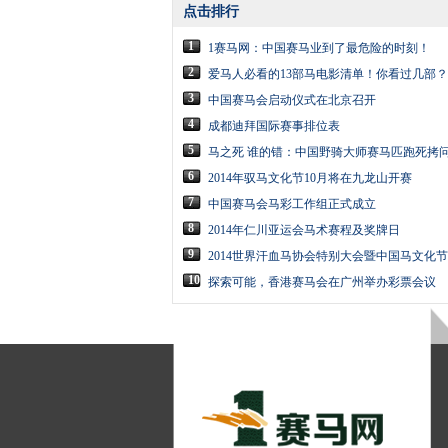
点击排行
1
1赛马网：中国赛马业到了最危险的时刻！
2
爱马人必看的13部马电影清单！你看过几部？
3
中国赛马会启动仪式在北京召开
4
成都迪拜国际赛事排位表
5
马之死 谁的错：中国野骑大师赛马匹跑死拷
6
2014年驭马文化节10月将在九龙山开赛
7
中国赛马会马彩工作组正式成立
8
2014年仁川亚运会马术赛程及奖牌日
9
2014世界汗血马协会特别大会暨中国马文化
10
探索可能，香港赛马会在广州举办彩票会议