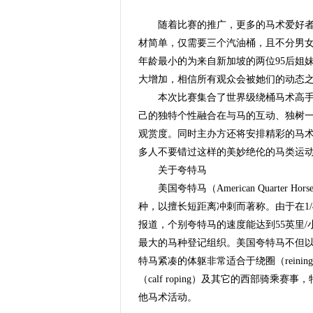
随着比赛的推广，更多的马术爱好者也
材简单，仅需要三个汽油桶，且不分男
年龄最小的为来自新加坡的两位95后姐
大增加，相信所有观众会被她们的动态
本次比赛集合了世界级绕桶马术高手于
己的独特个性融合在与马的互动、独树
观赏度。同时主办方还将安排精彩的马
多人不要错过这样的美妙绝伦的马类运
关于夸特马
美国夸特马（American Quarter
种，以擅长短距离冲刺而著称。由于在1
报道，个别夸特马的速度能达到55英里
最大的马种登记组织。美国夸特马不但
特马紧凑的体躯非常适合于绕圈（reining）、
（calf roping）及其它的西部骑
他马术活动。