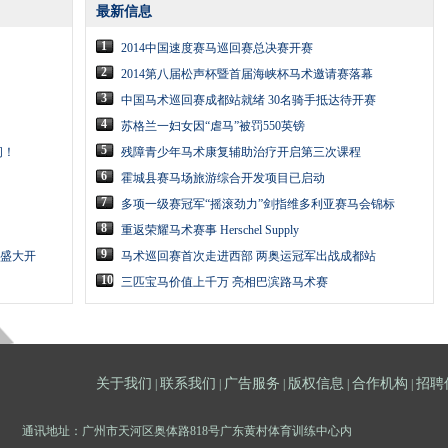
最新信息
1
2014中国速度赛马巡回赛总决赛开赛
2
2014第八届松声杯暨首届海峡杯马术邀请赛落幕
3
中国马术巡回赛成都站就绪 30名骑手抵达待开赛
4
苏格兰一妇女因“虐马”被罚550英镑
5
问！
残障青少年马术康复辅助治疗开启第三次课程
6
霍城县赛马场旅游综合开发项目已启动
7
多项一级赛冠军“摇滚劲力”剑指维多利亚赛马会锦标
8
重返荣耀马术赛事 Herschel Supply
9
节盛大开
马术巡回赛首次走进西部 两奥运冠军出战成都站
10
三匹宝马价值上千万 亮相巴滨路马术赛
关于我们
联系我们
广告服务
版权信息
合作机构
招聘
|
|
|
|
|
通讯地址：广州市天河区奥体路818号广东黄村体育训练中心内