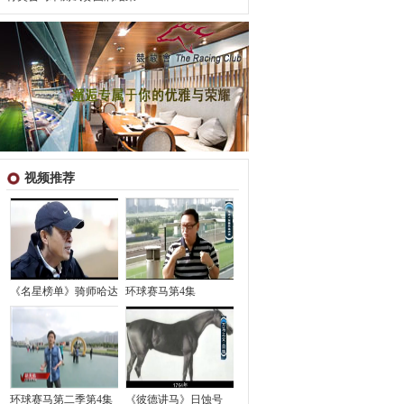
视频推荐
《名星榜单》骑师哈达
环球赛马第4集
环球赛马第二季第4集
《彼德讲马》日蚀号