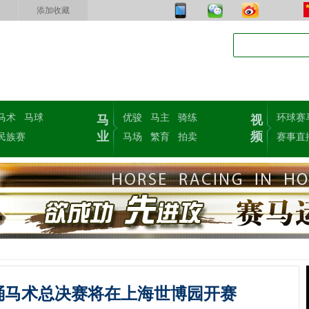
添加收藏
马术
马球
优骏
马主
骑练
环球赛
马
视
业
频
民族赛
马场
繁育
拍卖
赛事直
绕桶马术总决赛将在上海世博园开赛