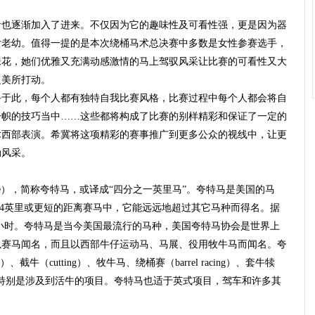
逐渐加入了进来。不仅因为它的趣味性及可看性强，更是因为器
女老幼。值得一提的是本次绕桶马术总决赛中多数是女性参赛选手，
妹花，她们优雅又充满动感激情的马上驾驭风采让比赛的可看性又大
之美所打动。
此，每个人都有独特自我比赛风格，比赛过程中每个人都会将自
一帜的技巧当中……这些都将构成了比赛的别样精彩和保证了一定的
术西部表演。希冀将这项精彩的赛事推广到更多公众的视线中，让更
动风采。
 Horse），简称夸特马，或译成“四分之一英里马”。夸特马是美国的马
/4英里或更短的距离赛马中，它能远远地超过其它马种而得名。据
/小时。夸特马是当今美国最流行的马种，美国夸特马协会是世界上
以赛马闻名，而且以西部牛仔运动马、马展、役用牧牛马而闻名。夸
截牛（cutting）、牧牛马、绕桶赛（barrel racing）、套牛犊
乘赛事，特别是涉及到活牛的项目。夸特马也适于英式项目，驾车和许多其