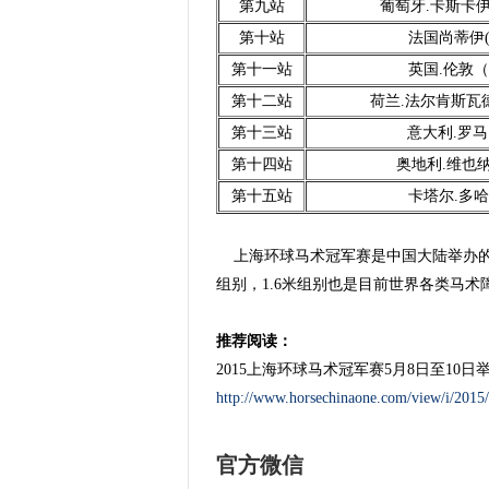
第九站
葡萄牙.卡斯卡伊斯
第十站
法国尚蒂伊(Ch
第十一站
英国.伦敦（L
第十二站
荷兰.法尔肯斯瓦德(Va
第十三站
意大利.罗马
第十四站
奥地利.维也纳（
第十五站
卡塔尔.多哈
上海环球马术冠军赛是中国大陆举办的规模
组别，1.6米组别也是目前世界各类马
推荐阅读：
2015上海环球马术冠军赛5月8日至10日
http://www.horsechinaone.com/view/i/2015
官方微信