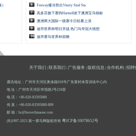
6
版）
Fenway爆冷胜出Vinery Stud Sta
7
高多芬旗下赛驹Hartnell攻下澳洲宝马锦标
8
澳洲两大国际一级赛今日轮番上演
9
迪拜世界杯明日开战 热门马夺冠大猜想
10
迪拜赛马世界杯前瞻
关于我们
联系我们
广告服务
版权信息
合作机构
招聘
|
|
|
|
|
通讯地址：广州市天河区奥体路818号广东黄村体育训练中心内
地 址：广州市天河区华强路2号234室
电 话：+86-020-83595089
传 真：+86-020-83595089-809
邮 箱：hc@horsechinaone.com
粤ICP备10078652号
(R)1997-2023 第一赛马网版权所有