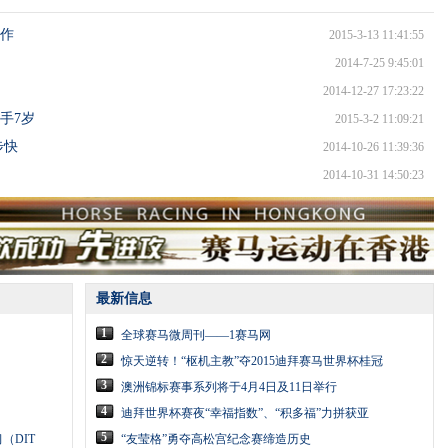
作
2015-3-13 11:41:55
2014-7-25 9:45:01
2014-12-27 17:23:22
手7岁
2015-3-2 11:09:21
步快
2014-10-26 11:39:36
2014-10-31 14:50:23
最新信息
1
全球赛马微周刊——1赛马网
2
惊天逆转！“枢机主教”夺2015迪拜赛马世界杯桂冠
3
澳洲锦标赛事系列将于4月4日及11日举行
4
迪拜世界杯赛夜“幸福指数”、“积多福”力拼获亚
5
（DIT
“友莹格”勇夺高松宫纪念赛缔造历史