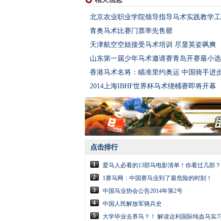
北京农业职业学院领导指导马术实践教学工
青奥马术比赛门票率先售罄
天津航空空姐接受马术培训 尽显英姿飒爽
山东第一届少年马术邀请赛青岛开赛最小选
香港马术名将：瞄准里约奥运 中国骑手进
2014上海IBHF世界杯马术绕桶赛即将开幕
点击排行
1
爱马人必看的13部马电影清单！你看过几部？
2
1赛马网：中国赛马业到了最危险的时刻！
3
中国马业协会公告2014年第2号
4
中国人民解放军骑兵史
5
大学毕业去养马？！ 解读达利国际纯血马实习