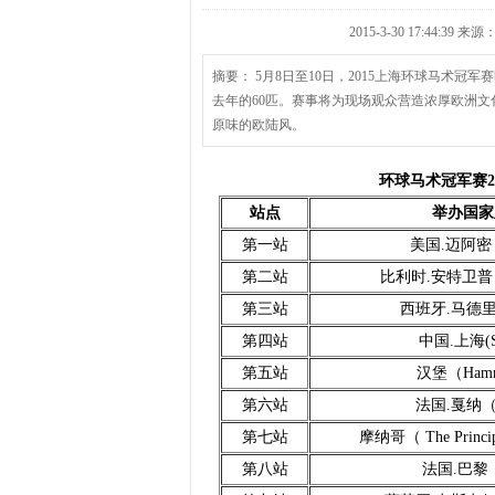
2015-3-30 17:44:3
摘要： 5月8日至10日，2015上海环球马术
去年的60匹。赛事将为现场观众营造浓厚欧洲
原味的欧陆风。
环球马术冠军赛2
站点
举办国家
第一站
美国.迈阿密（
第二站
比利时.安特卫普（A
第三站
西班牙.马德里（
第四站
中国.上海(Sh
第五站
汉堡（Hamm
第六站
法国.戛纳（C
第七站
摩纳哥（ The Principa
第八站
法国.巴黎（