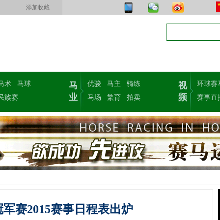
添加收藏
马术
马球
优骏
马主
骑练
环球赛
马
视
业
频
民族赛
马场
繁育
拍卖
赛事直
军赛2015赛事日程表出炉