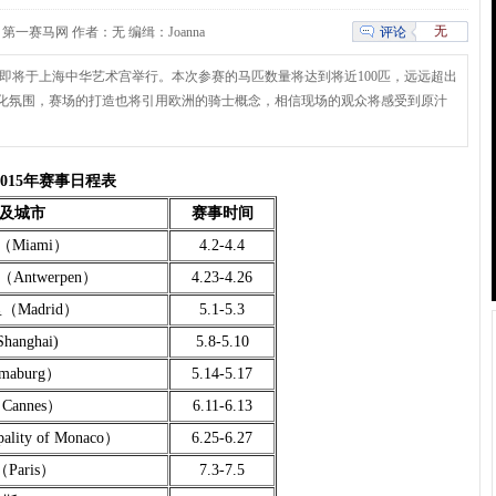
无
评论
9 来源：第一赛马网 作者：无 编缉：Joanna
冠军赛即将于上海中华艺术宫举行。本次参赛的马匹数量将达到将近100匹，远远超出
文化氛围，赛场的打造也将引用欧洲的骑士概念，相信现场的观众将感受到原汁
015年赛事日程表
及城市
赛事时间
Miami）
4.2-4.4
ntwerpen）
4.23-4.26
Madrid）
5.1-5.3
anghai)
5.8-5.10
aburg）
5.14-5.17
annes）
6.11-6.13
lity of Monaco）
6.25-6.27
Paris）
7.3-7.5