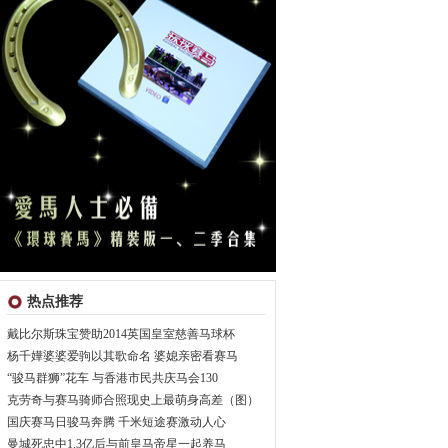
热点推荐
戴比尔斯珠宝赞助2014英国皇室慈善马球杯
杨千嬅婆婆爱驹以其歌命名 婆媳亲密看赛马
“骏马群狮”花车 与香港市民共庆马会130
克劳奇与赛马骑师合照现史上最萌身高差（图）
国庆赛马日骏马奔腾 千米短途赛激动人心
曼城死忠中1.3亿后与前皇马帝星一起养马