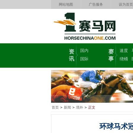
网站地图
广告服务
设为首页
国内
速度
资
赛
讯
事
国际
绕桶
首页
>
新闻
>
境外
>
正文
环球马术冠