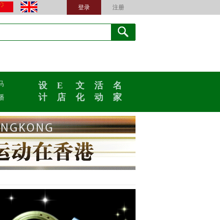
登录
注册
马
设
E
文
活
名
计
店
化
动
家
播