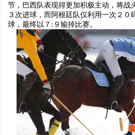
节，巴西队表现得更加积极主动，将战
３次进球，而阿根廷队仅利用一次２０
球，最终以７:９输掉比赛。