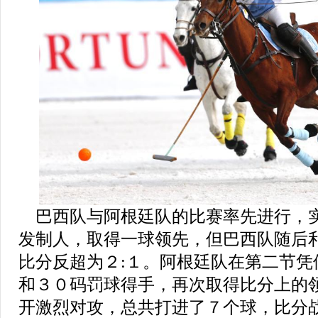
巴西队与阿根廷队的比赛率先进行，
发制人，取得一球领先，但巴西队随后
比分反超为２:１。阿根廷队在第二节凭
和３０码罚球得手，再次取得比分上的
开激烈对攻，总共打进了７个球，比分战