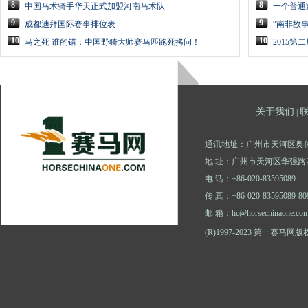
8
8
中国马术骑手华天正式加盟河南马术队
一个普通
9
9
成都迪拜国际赛事排位表
“南非故
10
10
马之死 谁的错：中国野骑大师赛马匹跑死拷问！
2015
关于我们
|
通讯地址：广州市天河区奥体
地 址：广州市天河区华强路2
电 话：+86-020-83595089
传 真：+86-020-83595089-80
邮 箱：hc@horsechinaone.co
(R)1997-2023 第一赛马网