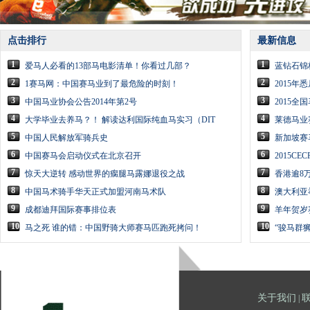
点击排行
最新信息
1
1
爱马人必看的13部马电影清单！你看过几部？
蓝钻石锦
2
2
1赛马网：中国赛马业到了最危险的时刻！
2015
3
3
中国马业协会公告2014年第2号
2015全
4
4
大学毕业去养马？！ 解读达利国际纯血马实习（DIT
莱德马业
5
5
中国人民解放军骑兵史
新加坡赛
6
6
中国赛马会启动仪式在北京召开
2015C
7
7
惊天大逆转 感动世界的瘸腿马露娜退役之战
香港逾8
8
8
中国马术骑手华天正式加盟河南马术队
澳大利亚
9
9
成都迪拜国际赛事排位表
羊年贺岁
10
10
马之死 谁的错：中国野骑大师赛马匹跑死拷问！
“骏马群
关于我们
|