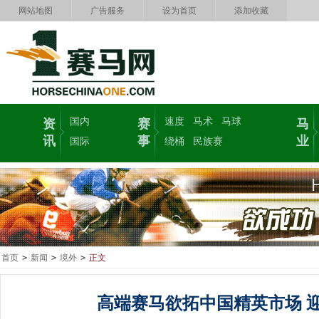
网站地图
广告服务
设为首页
添加收藏
国内
速度
马术
马球
资
赛
马
讯
事
业
国际
绕桶
民族赛
首页
>
新闻
>
境外
>
正文
高端赛马欲拓中国精英市场 