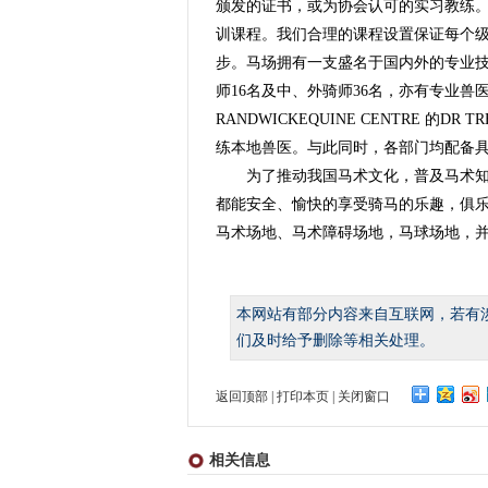
颁发的证书，或为协会认可的实习教练
训课程。我们合理的课程设置保证每个
步。马场拥有一支盛名于国内外的专业
师16名及中、外骑师36名，亦有专业
RANDWICKEQUINE CENTRE 的
练本地兽医。与此同时，各部门均配备
为了推动我国马术文化，普及马术
都能安全、愉快的享受骑马的乐趣，俱
马术场地、马术障碍场地，马球场地，
本网站有部分内容来自互联网，若有
们及时给予删除等相关处理。
返回顶部
|
打印本页
|
关闭窗口
相关信息