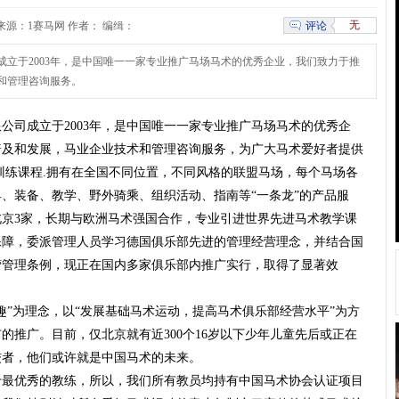
无
评论
00:00 来源：1赛马网 作者： 编缉：
立于2003年，是中国唯一一家专业推广马场马术的优秀企业，我们致力于推
和管理咨询服务。
公司成立于2003年，是中国唯一一家专业推广马场马术的优秀企
普及和发展，马业企业技术和管理咨询服务，为广大马术爱好者提供
训练课程.拥有在全国不同位置，不同风格的联盟马场，每个马场各
、装备、教学、野外骑乘、组织活动、指南等“一条龙”的产品服
北京3家，长期与欧洲马术强国合作，专业引进世界先进马术教学课
保障，委派管理人员学习德国俱乐部先进的管理经营理念，并结合国
营管理条例，现正在国内多家俱乐部内推广实行，取得了显著效
趣”为理念，以“发展基础马术运动，提高马术俱乐部经营水平”为方
的推广。目前，仅北京就有近300个16岁以下少年儿童先后或正在
佼者，他们或许就是中国马术的未来。
于最优秀的教练，所以，我们所有教员均持有中国马术协会认证项目