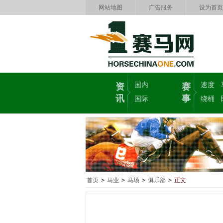
网站地图
广告服务
设为首页
国内
速度
资
赛
讯
事
国际
绕桶
首页
>
马业
>
马场
>
俱乐部
>
正文