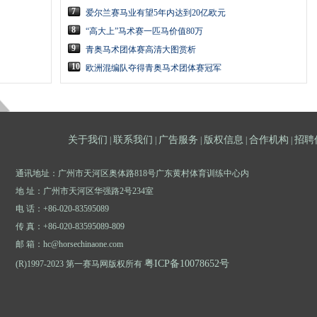
7
爱尔兰赛马业有望5年内达到20亿欧元
8
“高大上”马术赛一匹马价值80万
9
青奥马术团体赛高清大图赏析
10
欧洲混编队夺得青奥马术团体赛冠军
关于我们
联系我们
广告服务
版权信息
合作机构
招聘
|
|
|
|
|
通讯地址：广州市天河区奥体路818号广东黄村体育训练中心内
地 址：广州市天河区华强路2号234室
电 话：+86-020-83595089
传 真：+86-020-83595089-809
邮 箱：hc@horsechinaone.com
粤ICP备10078652号
(R)1997-2023 第一赛马网版权所有