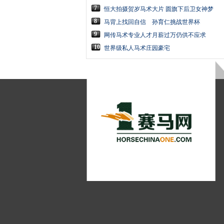
7
恒大拍摄贺岁马术大片 圆旗下后卫女神梦
8
马背上找回自信 孙育仁挑战世界杯
9
网传马术专业人才月薪过万仍供不应求
10
世界级私人马术庄园豪宅