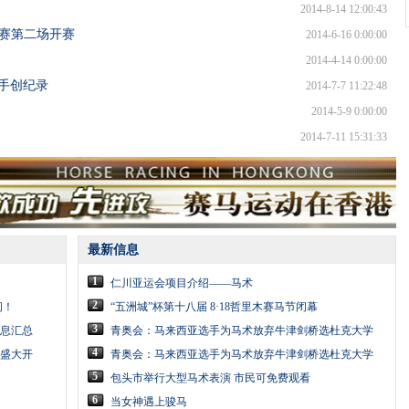
2014-8-14 12:00:43
大赛第二场开赛
2014-6-16 0:00:00
2014-4-14 0:00:00
选手创纪录
2014-7-7 11:22:48
2014-5-9 0:00:00
2014-7-11 15:31:33
最新信息
1
仁川亚运会项目介绍——马术
2
问！
“五洲城”杯第十八届 8·18哲里木赛马节闭幕
3
息汇总
青奥会：马来西亚选手为马术放弃牛津剑桥选杜克大学
4
节盛大开
青奥会：马来西亚选手为马术放弃牛津剑桥选杜克大学
5
包头市举行大型马术表演 市民可免费观看
6
当女神遇上骏马