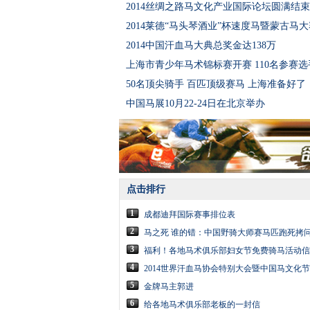
2014丝绸之路马文化产业国际论坛圆满结束
2014莱德“马头琴酒业”杯速度马暨蒙古马
2014中国汗血马大典总奖金达138万
上海市青少年马术锦标赛开赛 110名参赛
50名顶尖骑手 百匹顶级赛马 上海准备好了
中国马展10月22-24日在北京举办
点击排行
1
成都迪拜国际赛事排位表
2
马之死 谁的错：中国野骑大师赛马匹跑死拷
3
福利！各地马术俱乐部妇女节免费骑马活动信
4
2014世界汗血马协会特别大会暨中国马文化
5
金牌马主郭进
6
给各地马术俱乐部老板的一封信