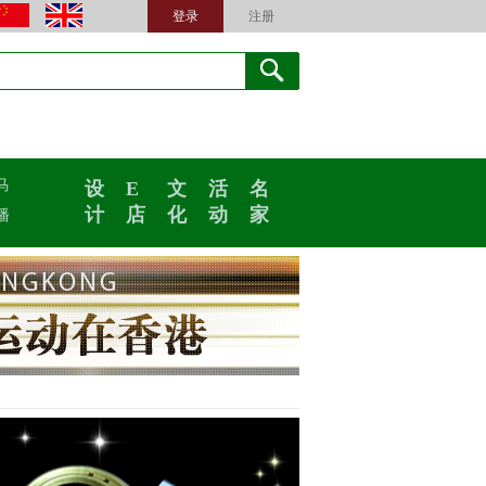
登录
注册
马
设
E
文
活
名
计
店
化
动
家
播