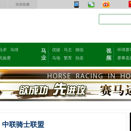
添加收藏
马术
马球
优骏
马主
骑练
环球赛
马
视
业
频
民族赛
马场
繁育
拍卖
赛事直
中联骑士联盟