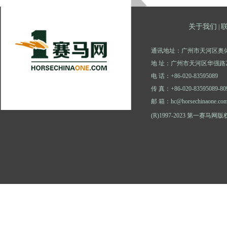
关于我们
|
通讯地址：广州市天河区奥体
地 址：广州市天河区华强路2
电 话：+86-020-83595089
传 真：+86-020-83595089-80
邮 箱：hc@horsechinaone.co
(R)1997-2023 第一赛马网