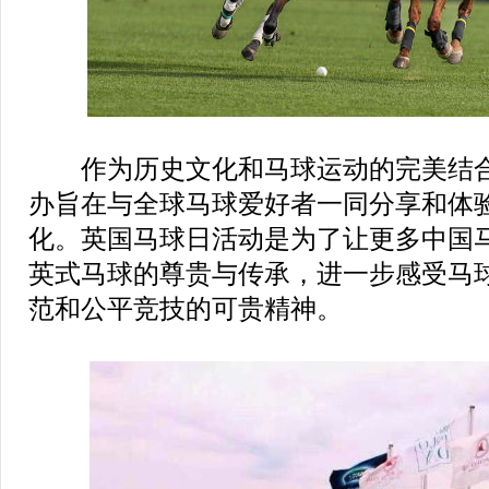
作为历史文化和马球运动的完美结合
办旨在与全球马球爱好者一同分享和体
化。英国马球日活动是为了让更多中国
英式马球的尊贵与传承，进一步感受马
范和公平竞技的可贵精神。