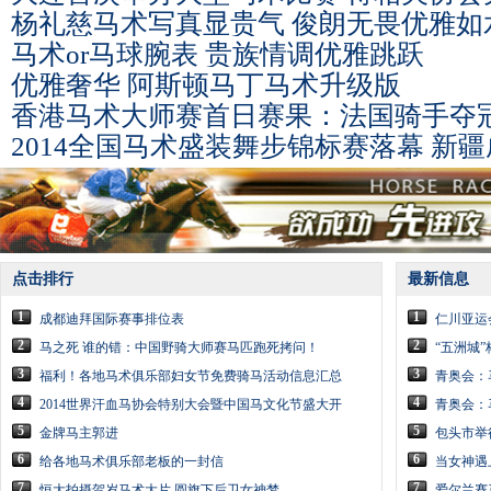
杨礼慈马术写真显贵气 俊朗无畏优雅如
马术or马球腕表 贵族情调优雅跳跃
优雅奢华 阿斯顿马丁马术升级版
香港马术大师赛首日赛果：法国骑手夺
2014全国马术盛装舞步锦标赛落幕 新
点击排行
最新信息
1
1
成都迪拜国际赛事排位表
仁川亚运
2
2
马之死 谁的错：中国野骑大师赛马匹跑死拷问！
“五洲城”
3
3
福利！各地马术俱乐部妇女节免费骑马活动信息汇总
青奥会：
4
4
2014世界汗血马协会特别大会暨中国马文化节盛大开
青奥会：
5
5
金牌马主郭进
包头市举
6
6
给各地马术俱乐部老板的一封信
当女神遇
7
7
恒大拍摄贺岁马术大片 圆旗下后卫女神梦
爱尔兰赛