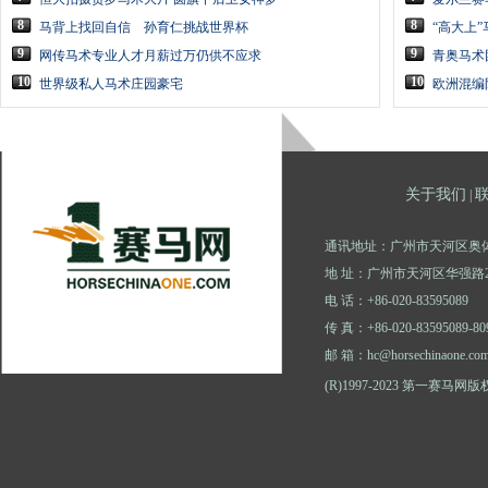
8
8
马背上找回自信 孙育仁挑战世界杯
“高大上
9
9
网传马术专业人才月薪过万仍供不应求
青奥马术
10
10
世界级私人马术庄园豪宅
欧洲混编
关于我们
|
通讯地址：广州市天河区奥体
地 址：广州市天河区华强路2
电 话：+86-020-83595089
传 真：+86-020-83595089-80
邮 箱：hc@horsechinaone.co
(R)1997-2023 第一赛马网