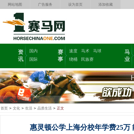
网站地图
广告服务
设为首页
添加收藏
国内
速度
马术
马球
资
赛
马
讯
事
业
国际
绕桶
民族赛
首页
>
文化
>
生活
>
品质生活
>
正文
惠灵顿公学上海分校年学费25万