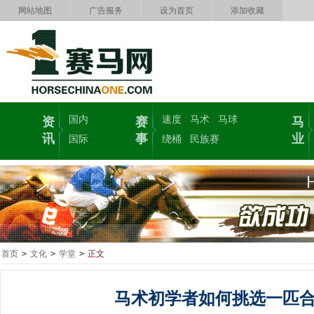
网站地图
广告服务
设为首页
添加收藏
国内
速度
马术
马球
资
赛
马
讯
事
业
国际
绕桶
民族赛
首页
>
文化
>
学堂
>
正文
马术初学者如何挑选一匹