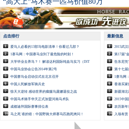
“高大上”马术赛一匹马价值80万
点击排行
最新信息
1
1
爱马人必看的13部马电影清单！你看过几部？
2015
2
2
1赛马网：中国赛马业到了最危险的时刻！
第17届
3
3
大学毕业去养马？！ 解读达利国际纯血马实习（DIT
告东尼凭
4
4
中国马业协会公告2014年第2号
第十七届
5
5
中国赛马会启动仪式在北京召开
1赛马网：
6
6
中国人民解放军骑兵史
香港买家
7
7
惊天大逆转 感动世界的瘸腿马露娜退役之战
新疆湖北
8
8
中国马术骑手华天正式加盟河南马术队
2015中
9
9
成都迪拜国际赛事排位表
农历新年
10
10
马之死 谁的错：中国野骑大师赛马匹跑死拷问！
入场有赏