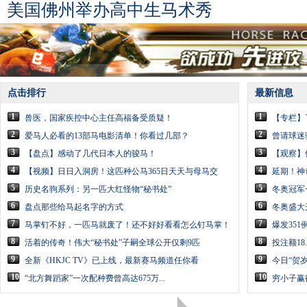
美国佛州举办高中生马术秀
点击排行
最新信息
1
1
兽医，国家疾控中心主任高福备受质疑！
【专栏】
2
2
爱马人必看的13部马电影清单！你看过几部？
曾请球迷
3
3
【盘点】感动了几代日本人的骏马！
【观察】
4
4
【视频】日日入洞房！这匹种公马365日天天与母马交
延期！神
5
5
历史名驹系列：另一匹大红怪物“秘书处”
冬奥冠军
6
6
盘点那些给马起名字的方式
冬奥盛大
7
7
马掌钉不好，一匹马就废了！还不好好看看怎么钉马掌！
爆发35
8
8
活着的传奇！伟大“秘书处”子嗣全球公开仅剩9匹
投注额18
9
9
全新《HKJC TV》已上线，最新赛马频道任你看
今日“贺
10
10
“北方舞蹈家”一次配种费曾高达675万...
穷小子赢