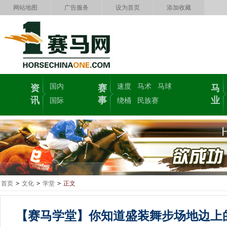
网站地图
广告服务
设为首页
添加收藏
国内
速度
马术
马球
资
赛
马
讯
事
业
国际
绕桶
民族赛
首页
>
文化
>
学堂
>
正文
【赛马学堂】你知道盛装舞步场地边上