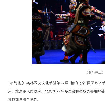
《赛马称王
“相约北京”奥林匹克文化节暨第22届“相约北京”国际艺
局、北京市人民政府、北京2022年冬奥会和冬残奥会组织
和旅游局联合承办。