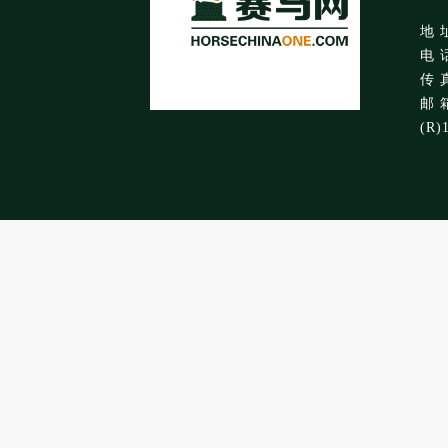
地 
电 话
传 真
邮 箱
(R