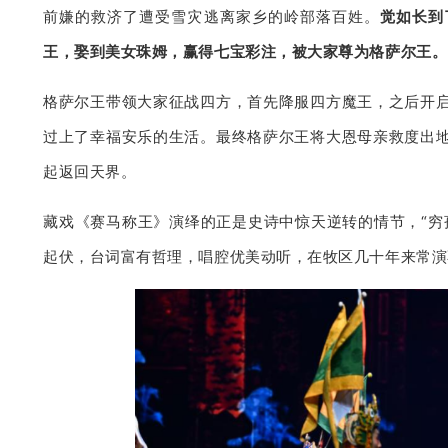
前嫌的救济了遭受雪灾逃离家乡的岭部落百姓。
觉如长到
王，娶到美女珠姆，赢得七宝彩注，被大家尊为格萨尔王。
格萨尔王带领大家征战四方，首先降服四方魔王，之后开
过上了幸福安乐的生活。最终格萨尔王将大恩母亲救度出
起返回天界。
藏戏《赛马称王》演绎的正是史诗中惊天逆转的情节，“穷
起伏，台词富有哲理，唱腔优美动听，在牧区几十年来常