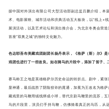
据中国对外演出有限公司大型活动部副总监吕鹏介绍，本
术、电影展映、城市活动和庆典活动五大板块，以“线上+线
展演活动，以及艺术论坛和演出推介会，为北京冬奥会营造
首座“双奥之城”的独特文化魅力。
色达耶吾布美藏戏团副团长杨丹表示，《格萨（斯）尔》是
戏团也进行了一些改良。如在骑马的片段中，添加了笛子、
赛马称王之地是英雄格萨尔历史命运的转折点。剧中，紧张
显神通，最后战胜了阴险狡诈的晁通，加冕为王改名为格萨
藏戏里的马鞭用绒线绑成小球，替代京剧马鞭里的流苏，五
马的片段里，演员们手持马鞭，仿佛骑着真正的马匹，从