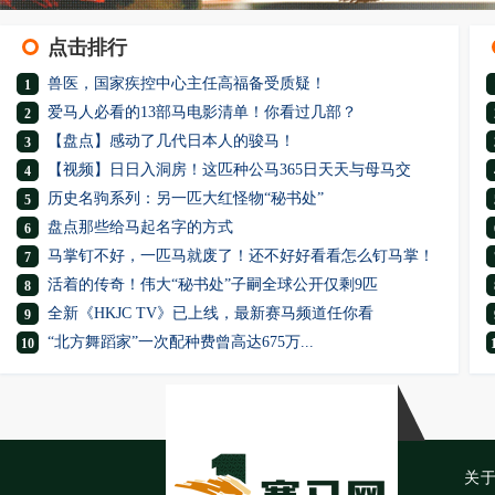
点击排行
兽医，国家疾控中心主任高福备受质疑！
1
爱马人必看的13部马电影清单！你看过几部？
2
【盘点】感动了几代日本人的骏马！
3
【视频】日日入洞房！这匹种公马365日天天与母马交
4
历史名驹系列：另一匹大红怪物“秘书处”
5
盘点那些给马起名字的方式
6
马掌钉不好，一匹马就废了！还不好好看看怎么钉马掌！
7
活着的传奇！伟大“秘书处”子嗣全球公开仅剩9匹
8
全新《HKJC TV》已上线，最新赛马频道任你看
9
“北方舞蹈家”一次配种费曾高达675万...
10
关