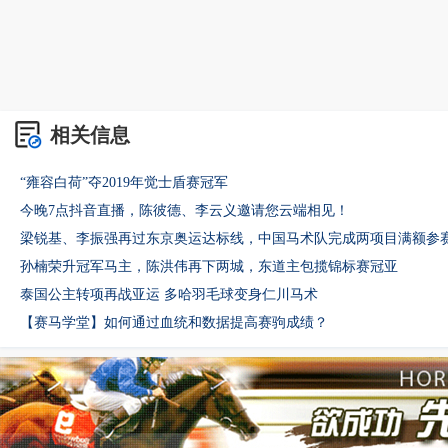
相关信息
“雍容白荷”夺2019年觉士盾赛冠军
今晚7点抖音直播，陈彼德、李云义邀请您云端相见！
梁锐基、李振强再过东京奥运达标线，中国马术队完成两项目满额参
孙楠荣升冠军马主，陈洪伟再下两城，东道主包揽锦标赛冠亚
泰国公主转项再战亚运 多哈羽毛球变身仁川马术
【赛马学堂】如何通过血统和数据提高赛驹成绩？