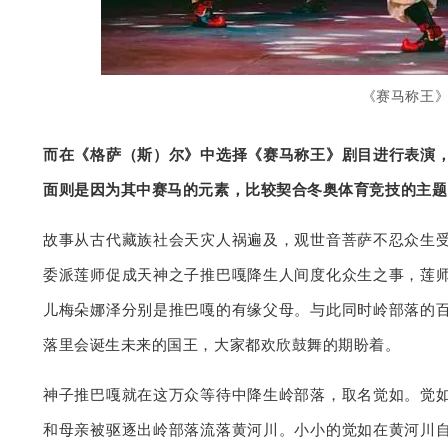
《赛马称王
而在《格萨（斯）尔》中选择《赛马称王》剧目进行表演
面则是因为其中赛马的元素，比较契合冬奥体育竞技的主
故事从古代藏族社会天灾人祸遍及，观世音菩萨不忍众生
委派莲师促成天神之子推巴嘎降生人间度化众生之事，莲
儿梅朵娜泽分别是推巴嘎的有缘父母。与此同时岭部落的
落里会诞生未来的国王，大家都欢欣鼓舞的期盼着。
神子推巴嘎就在这万众等待中降生岭部落，取名觉如。觉
和母亲被驱逐出岭部落流落黄河川。小小的觉如在黄河川