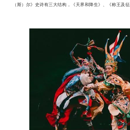
（斯）尔》史诗有三大结构，《天界和降生》、《称王及征