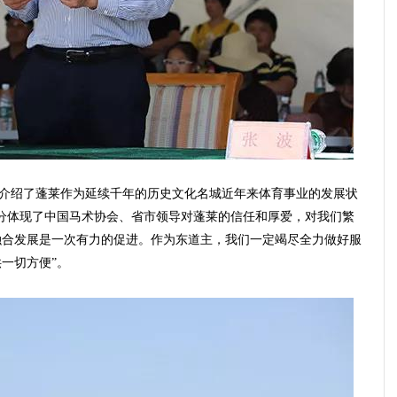
介绍了蓬莱作为延续千年的历史文化名城近年来体育事业的发展状
分体现了中国马术协会、省市领导对蓬莱的信任和厚爱，对我们繁
融合发展是一次有力的促进。作为东道主，我们一定竭尽全力做好服
一切方便”。