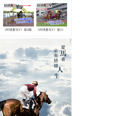
《环球赛马V》第4期
《环球赛马V》第12