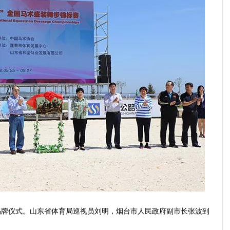
揭牌仪式。山东省体育局巡视员刘明，烟台市人民政府副市长张波到