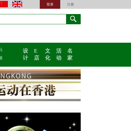
登录
注册
马
设
E
文
活
名
计
店
化
动
家
播