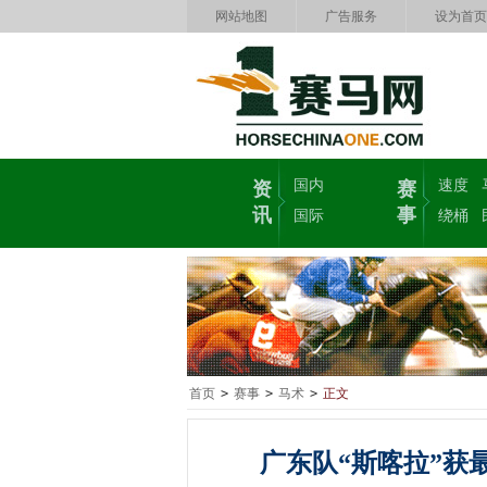
网站地图
广告服务
设为首页
国内
速度
资
赛
讯
事
国际
绕桶
首页
>
赛事
>
马术
>
正文
广东队“斯喀拉”获