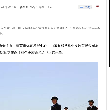
无
评论
:59:41 来源：
第一赛马网
作者： 编缉：Jane
育发展中心、山东省和圣马业发展有限公司承办的2018“蓬莱和圣杯”全国马术
幕。
协会主办，蓬莱市体育发展中心、山东省和圣马业发展有限公司承
步锦标赛在蓬莱和圣盛装舞步场地正式开幕。