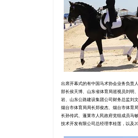
出席开幕式的有中国马术协会业务负责
部长侯天博、山东省体育局巡视员刘明
岩、山东公路建设集团公司财务总监刘
烟台市体育局局长郑俊杰、烟台市体育
长孙传武、蓬莱市人民政府党组成员马
技术开发有限公司总经理李桂莲，以及
2