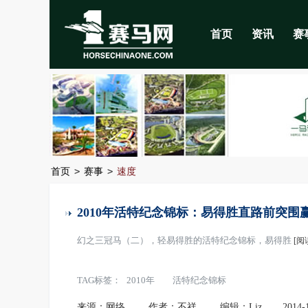
首页
资讯
赛
>
>
首页
赛事
速度
2010年活特纪念锦标：易得胜直路前突围
幻之三冠马（二），轻易得胜的活特纪念锦标，易得胜
[阅
TAG标签：
2010年
活特纪念锦标
来源：网络
作者：不祥
编辑：Liz
2014-