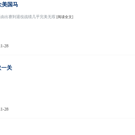
众美国马
匹由出赛到退役战绩几乎完美无瑕
[阅读全文]
11-28
取一关
11-28