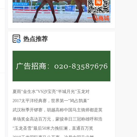
热点推荐
夏雨“金生水”VS沙宝亮“半城月光”玉龙对
2017太平洋经典赛，世界第一“鸠占鹊巢”
武汉秋季开锣赛，胡越高称中国马主骑师都是英
单场奖金高达百万元，蒙骏单日三冠称雄呼和浩
“玉龙圣雪”最后50米力挽狂澜，直通百万奖