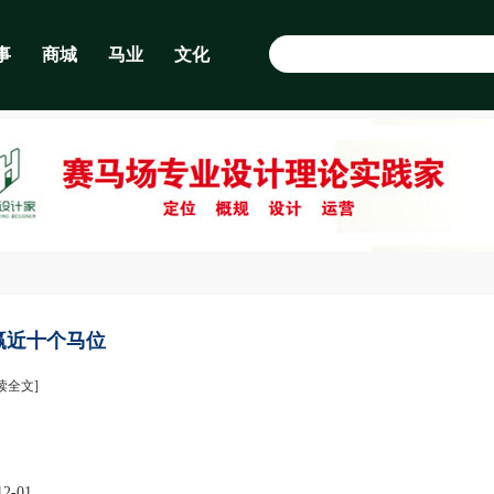
事
商城
马业
文化
赢近十个马位
读全文]
12-01