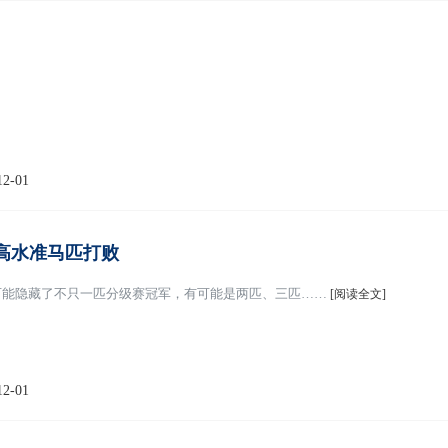
12-01
高水准马匹打败
可能隐藏了不只一匹分级赛冠军，有可能是两匹、三匹……
[阅读全文]
12-01