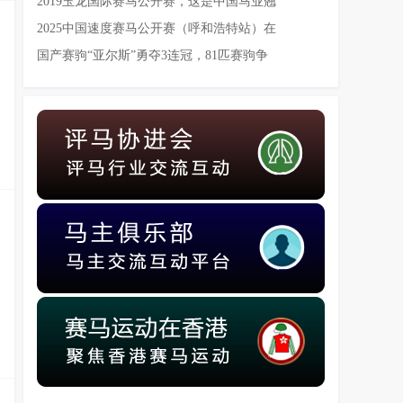
2019玉龙国际赛马公开赛，这是中国马业翘
2025中国速度赛马公开赛（呼和浩特站）在
国产赛驹“亚尔斯”勇夺3连冠，81匹赛驹争