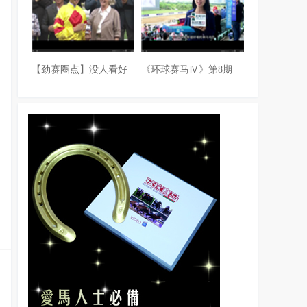
【劲赛圈点】没人看好
《环球赛马Ⅳ》第8期