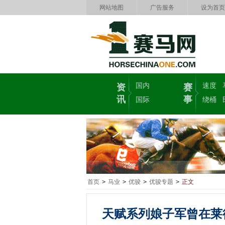
网站地图
广告服务
设为首页
国内
速度
资
赛
讯
事
国际
绕桶
首页
>
马业
>
优骏
>
优骏专题
>
正文
天赋系列娘子军曾在莱