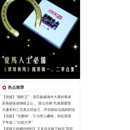
热点推荐
【优骏】“靓虾王”：首匹扬威海外大赛的香港
高海拔练就钢铁之心，“凌云先锋”扎根新疆育
大谦系列三兄弟义结金兰，开启南征北战的职业
【优骏】“法雅纳”：它为穷人赚钱，却在美国
千年老二“幻想大亨”
【优骏之纽硒佳特约】玉龙马业旗下种马“苏萨