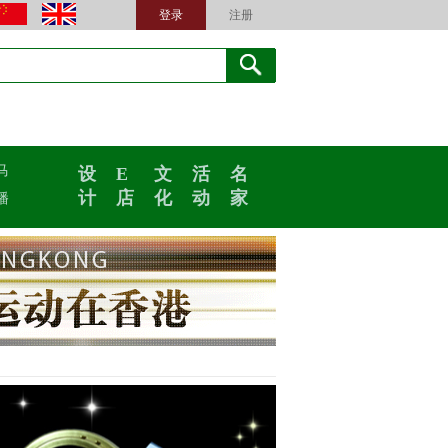
登录
注册
马
设
E
文
活
名
计
店
化
动
家
播