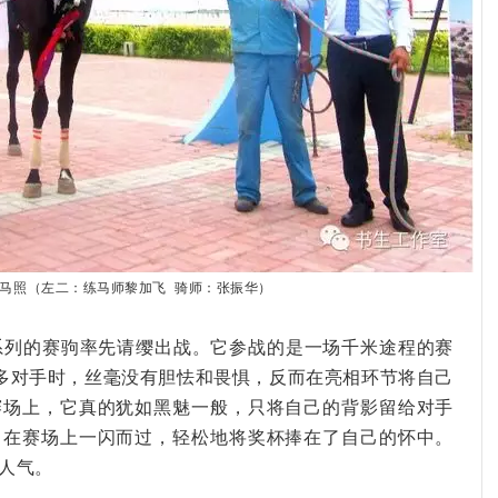
头马照（左二：练马师黎加飞 骑师：张振华）
赋系列的赛驹率先请缨出战。它参战的是一场千米途程的赛
多对手时，丝毫没有胆怯和畏惧，反而在亮相环节将自己
赛场上，它真的犹如黑魅一般，只将自己的背影留给对手
，在赛场上一闪而过，轻松地将奖杯捧在了自己的怀中。
人气。