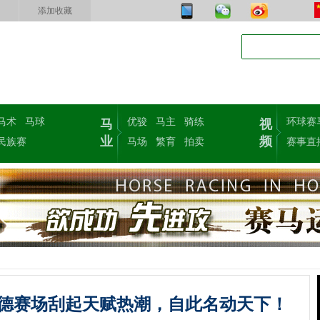
添加收藏
马术
马球
优骏
马主
骑练
环球赛
马
视
业
频
民族赛
马场
繁育
拍卖
赛事直
德赛场刮起天赋热潮，自此名动天下！