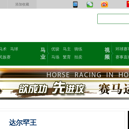
添加收藏
马术
马球
优骏
马主
骑练
环球赛
马
视
业
频
民族赛
马场
繁育
拍卖
赛事直
达尔罕王