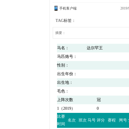
手机客户端
2019/
TAG标签：
摘要：
马名：
达尔罕王
马匹烙号：
性别：
出生年份：
出生地：
毛色：
上阵次数
冠
1（2019）
0
比赛
名次
班次
马号
评分
赛程
闸号
时间