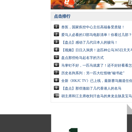
点击排行
1
兽医，国家疾控中心主任高福备受质疑！
2
爱马人必看的13部马电影清单！你看过几部？
3
【盘点】感动了几代日本人的骏马！
4
【视频】日日入洞房！这匹种公马365日天天
5
盘点那些给马起名字的方式
6
马掌钉不好，一匹马就废了！还不好好看看怎
7
历史名驹系列：另一匹大红怪物“秘书处”
8
全新《HKJC TV》已上线，最新赛马频道任
9
【盘点】那些激励了几代香港人的名马
10
胡主席和江主席收到汗血马的来龙去脉及宝马