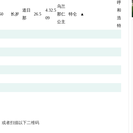
呼
乌兰
道日
4.32.5
和
50
长岁
26.5
那仁
特仑
▲
那
09
浩
公主
特
a1，或者扫描以下二维码