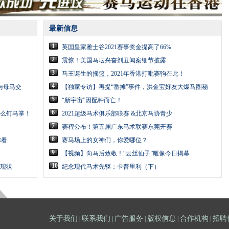
最新信息
1
英国皇家雅士谷2021赛事奖金提高了66%
2
震惊！美国马坛兴奋剂丑闻案细节披露
3
马王诞生的摇篮，2021年香港打吡赛驹在此！
4
与母马交
【独家专访】再提“番摊”事件，洪金宝好友大爆马圈秘
5
“新宇宙”因配种而亡！
6
么钉马掌！
2021超级马术俱乐部联赛 &北京马协青少
7
赛程公布！第五届广东马术联赛东莞开赛
8
你看
赛马场上的女神们，你爱哪位？
9
【视频】向马后致敬！“云丝仙子”雕像今日揭幕
10
现状
纪念现代马术先驱：卡普里利（下）
关于我们
联系我们
广告服务
版权信息
合作机构
招聘
|
|
|
|
|