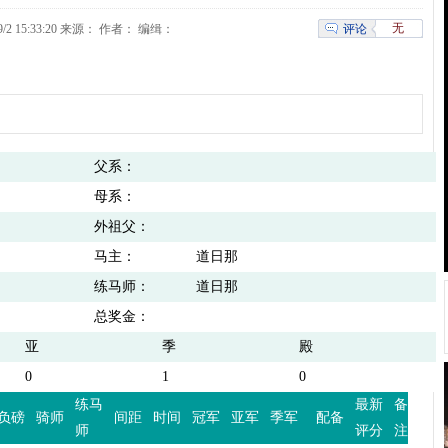
无
评论
9/2 15:33:20 来源：
作者： 编缉：
父系：
母系：
外祖父：
马主：
道日那
练马师：
道日那
总奖金：
亚
季
殿
0
1
0
练马
最新
备
负磅
骑师
间距
时间
冠军
亚军
季军
配备
师
评分
注