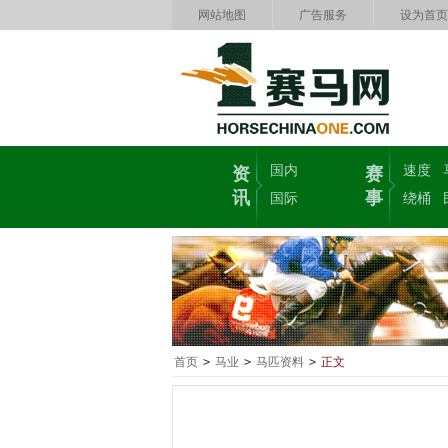
网站地图
广告服务
设为首页
国内
速度
资
赛
讯
事
国际
绕桶
首页
>
马业
>
马匹资料
>
正文