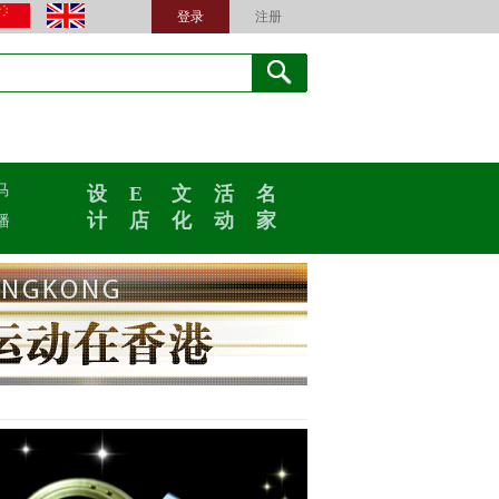
登录
注册
马
设
E
文
活
名
计
店
化
动
家
播