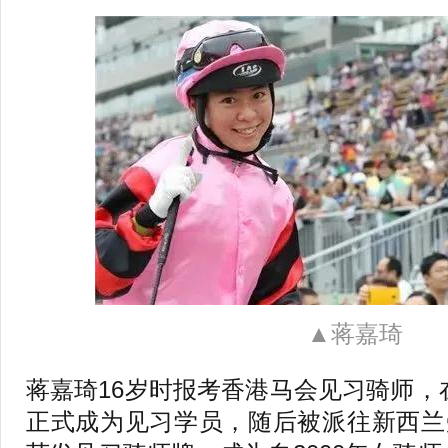
▲蒋嘉琦
蒋嘉琦16岁时报考香港马会见习骑师，在
正式成为见习学员，随后被派往新西兰受