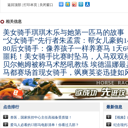
返回顶部
|
打印本页
|
关闭窗口
相关信息
美女骑手琪琪木乐与她第一匹马的故事
“父女骑手”先行者朱孟震：帮女儿豪购1
80后女骑手：像养孩子一样养赛马 1天
噩耗！美女骑手比赛时坠马，人马双双
贝尔鲍姆被称马术怒吼教练 埃德温娜最
马都赛场首现女骑手，飒爽英姿迅捷如
点击排行
最新信息
1
1
兽医，国家疾控中心主任高福备受质疑！
【视频】
2
2
爱马人必看的13部马电影清单！你看过几部？
纪念现代