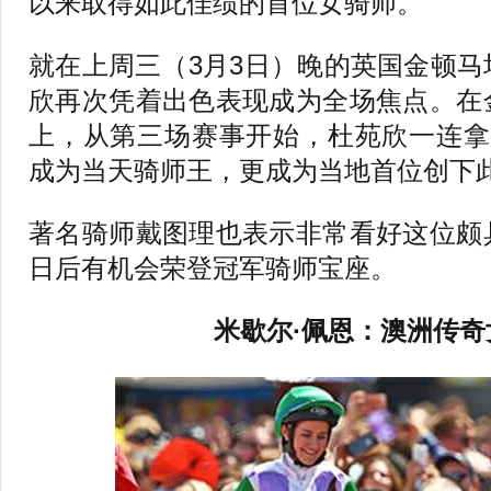
以来取得如此佳绩的首位女骑师。
就在上周三（3月3日）晚的英国金顿
欣再次凭着出色表现成为全场焦点。在
上，从第三场赛事开始，杜苑欣一连拿
成为当天骑师王，更成为当地首位创下
著名骑师戴图理也表示非常看好这位颇
日后有机会荣登冠军骑师宝座。
米歇尔·佩恩：澳洲传奇