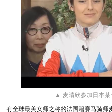
▲ 麦晴欣参加日本某
有全球最美女师之称的法国籍赛马骑师麦晴欣