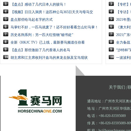
3
3
【盘点】感动了几代日本人的骏马！
【专栏】
4
4
【视频】日日入洞房！这匹种公马365日天天与母马交
【专访】
5
5
盘点那些给马起名字的方式
2021
6
6
马掌钉不好，一匹马就废了！还不好好看看怎么钉马掌！
《澳大利
7
7
历史名驹系列：另一匹大红怪物“秘书处”
2021
8
8
全新《HKJC TV》已上线，最新赛马频道任你看
全力备战
9
9
【盘点】那些激励了几代香港人的名马
“沙特杯”
10
10
胡主席和江主席收到汗血马的来龙去脉及宝马现状
一波波利
关于我们
|
通讯地址：广州市天河区奥体
地 址：广州市天河区华强路2
电 话：+86-020-83595089
传 真：+86-020-83595089-80
邮 箱：hc@horsechinaone.co