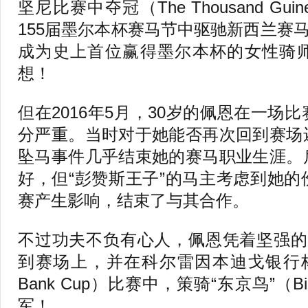
坚尼比赛中夺冠（The Thousand Gui
155届墨尔本杯赛马节中驱驰新西兰赛马
成为史上首位赢得墨尔本杯的女性骑
想！
但在2016年5月，30岁的佩恩在一场
分严重。当时对于她能否再次回到赛场
坠马事件几乎结束她的赛马职业生涯。
好，但“彭赞斯王子”的马主考虑到她
赛产生影响，结束了与其合作。
不过功夫不负有心人，佩恩凭着坚强的
到赛场上，并在科尔雷因本迪戈银行杯（Cole
Bank Cup）比赛中，策骑“东京鸟”（Bird
军！