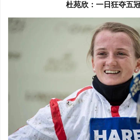
杜苑欣：一日狂夺五