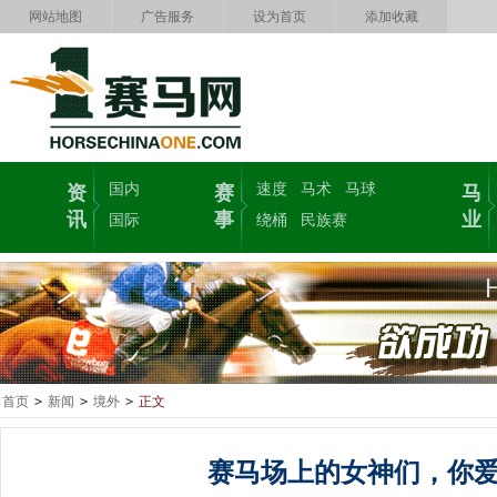
网站地图
广告服务
设为首页
添加收藏
国内
速度
马术
马球
资
赛
马
讯
事
业
国际
绕桶
民族赛
首页
>
新闻
>
境外
>
正文
赛马场上的女神们，你