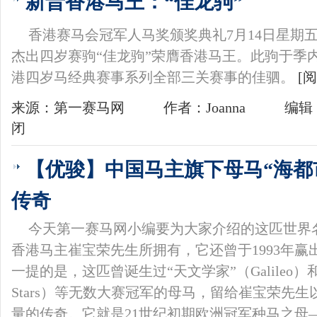
新晋香港马王：“佳龙驹”
香港赛马会冠军人马奖颁奖典礼7月14日星期
杰出四岁赛驹“佳龙驹”荣膺香港马王。此驹于季
港四岁马经典赛事系列全部三关赛事的佳驷。
[
来源：第一赛马网
作者：Joanna
编辑：
闭
【优骏】中国马主旗下母马“海都
传奇
今天第一赛马网小编要为大家介绍的这匹世界
香港马主崔宝荣先生所拥有，它还曾于1993年
一提的是，这匹曾诞生过“天文学家”（Galileo）和“
Stars）等无数大赛冠军的母马，留给崔宝荣先
量的传奇。它就是21世纪初期欧洲冠军种马之母——