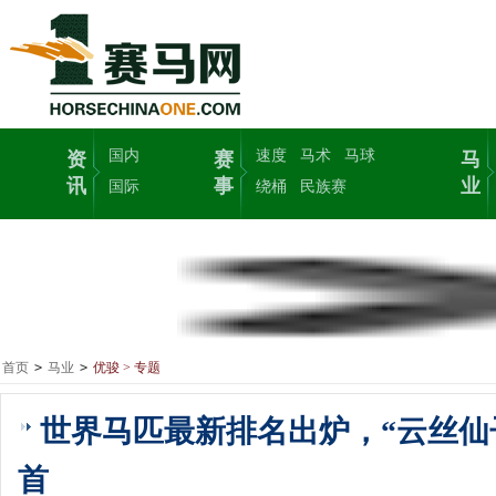
国内
速度
马术
马球
资
赛
马
讯
事
业
国际
绕桶
民族赛
首页
>
马业
>
优骏 > 专题
世界马匹最新排名出炉，“云丝仙
首