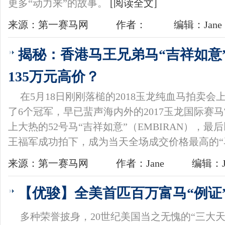
更多“动力来”的故事。
[阅读全文]
来源：第一赛马网
作者：
编辑：Jane
揭秘：香港马王兄弟马“吉祥如意
135万元高价？
在5月18日刚刚落槌的2018玉龙纯血马拍卖会
了6个冠军，早已蜚声海内外的2017玉龙国际赛
上大热的52号马“吉祥如意”（EMBIRAN），最
王福军成功拍下，成为当天全场成交价格最高的“
来源：第一赛马网
作者：Jane
编辑：J
【优骏】全美首匹百万富马“例证
多种荣誉披身，20世纪美国当之无愧的“三大