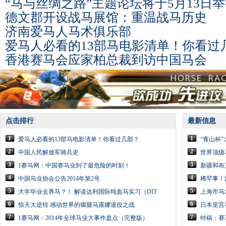
“马与丝绸之路”主题论坛将于5月13日
德文郡开设战马展馆：重温战马历史
济南爱马人马术俱乐部
爱马人必看的13部马电影清单！你看过
香港赛马会应家柏总裁到访中国马会
点击排行
最新信息
1
1
爱马人必看的13部马电影清单！你看过几部？
“青山杯
2
2
中国人民解放军骑兵史
世界顶级
3
3
1赛马网：中国赛马业到了最危险的时刻！
新疆和布
4
4
中国马业协会公告2014年第2号
稀罕事！
5
5
大学毕业去养马？！ 解读达利国际纯血马实习（DIT
上海市马
6
6
惊天大逆转 感动世界的瘸腿马露娜退役之战
日本皇宫
7
7
1赛马网：2014年全球马业大事件盘点（完整版）
特稿：赛