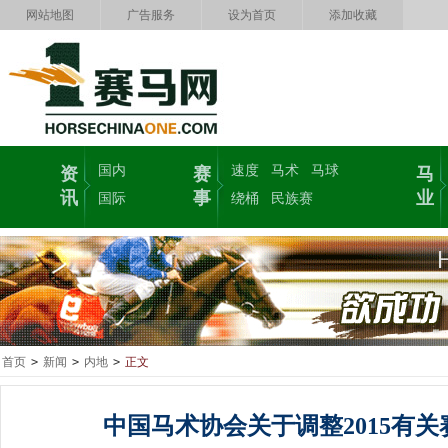
网站地图
广告服务
设为首页
添加收藏
国内
速度
马术
马球
资
赛
马
讯
事
业
国际
绕桶
民族赛
首页
>
新闻
>
内地
>
正文
中国马术协会关于调整2015有