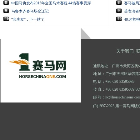
8
8
中国马协发布2015年全国马术赛程 44场赛事贯穿
赛马破局
9
9
乌鲁木齐赛马场变迁记
英表演者
10
10
“步步友”，下一站？
48.04
关于我们
|
通讯地址：广州市天河区奥体
地 址：广州市天河区华强路2
电 话：+86-020-83595089
传 真：+86-020-83595089-80
邮 箱：hc@horsechinaone.co
(R)1997-2023 第一赛马网