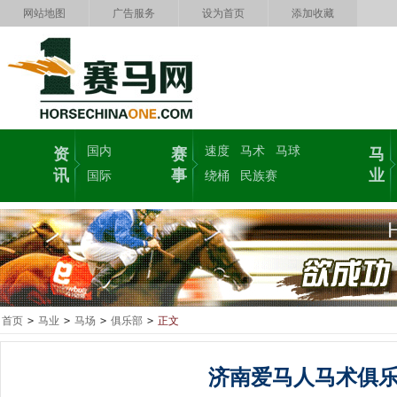
网站地图
广告服务
设为首页
添加收藏
国内
速度
马术
马球
资
赛
马
讯
事
业
国际
绕桶
民族赛
首页
>
马业
>
马场
>
俱乐部
>
正文
济南爱马人马术俱