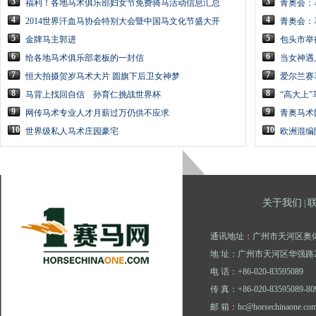
3
3
福利！各地马术俱乐部妇女节免费骑马活动信息汇总
青奥会：
4
4
2014世界汗血马协会特别大会暨中国马文化节盛大开
青奥会：
5
5
金牌马主郭进
包头市举
6
6
给各地马术俱乐部老板的一封信
当女神遇
7
7
恒大拍摄贺岁马术大片 圆旗下后卫女神梦
爱尔兰赛
8
8
马背上找回自信 孙育仁挑战世界杯
“高大上
9
9
网传马术专业人才月薪过万仍供不应求
青奥马术
10
10
世界级私人马术庄园豪宅
欧洲混编
关于我们
|
通讯地址：广州市天河区奥体
地 址：广州市天河区华强路2
电 话：+86-020-83595089
传 真：+86-020-83595089-80
邮 箱：hc@horsechinaone.co