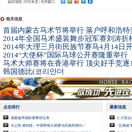
返回顶部
|
打印本页
|
关闭窗口
相关信息
首届内蒙古马术节将举行 落户呼和浩特
2014年全国马术盛装舞步冠军赛刘涛折
2014年大理三月街民族节赛马4月14日
2014“大使杯”国际马球公开赛隆重举行
马术大师赛将在香港举行 顶尖好手竞逐1
韩国德比(코리안더
点击排行
最新信息
1
1
成都迪拜国际赛事排位表
仁川亚运
2
2
马之死 谁的错：中国野骑大师赛马匹跑死拷问！
“五洲城”