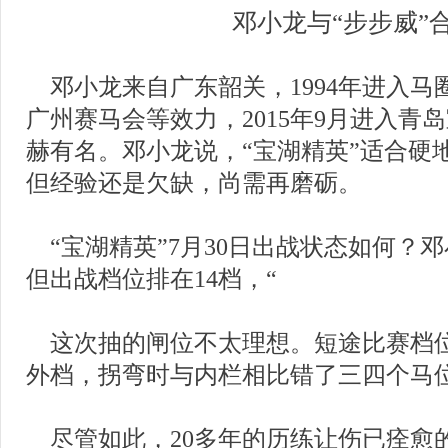
邓小龙与“步步威”
    邓小龙来自广东韶关，1994年进
广州赛马会等效力，2015年9月进入青
赫有名。邓小龙说，“宝湖精英”适合硬
但经验还是欠缺，尚需再磨砺。
    “宝湖精英”7月30日出战状态如何
但出战档位排在14档，“
    这次抽的闸位不太理想。短途比赛档
外档，拐弯时与内栏相比错了三四个马位
    尽管如此，20多年的历练让伤已痊