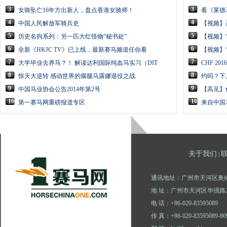
3
3
女骑坠亡16年方出新人，盘点香港女骑师！
看《莱德
4
4
中国人民解放军骑兵史
【视频】
5
5
历史名驹系列：另一匹大红怪物“秘书处”
【视频】
6
6
全新《HKJC TV》已上线，最新赛马频道任你看
【视频】
7
7
大学毕业去养马？！ 解读达利国际纯血马实习（DIT
CHF 2
8
8
惊天大逆转 感动世界的瘸腿马露娜退役之战
约吗？下
9
9
中国马业协会公告2014年第2号
【高见】
10
10
第一赛马网重磅报道专区
来自中国
关于我们
|
通讯地址：广州市天河区奥体
地 址：广州市天河区华强路2
电 话：+86-020-83595089
传 真：+86-020-83595089-80