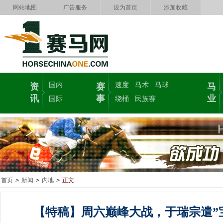
网站地图
广告服务
设为首页
添加收藏
国内
速度
马术
马球
资
赛
马
讯
事
业
国际
绕桶
民族赛
首页
>
新闻
>
内地
>
正文
【特稿】周六巅峰大战，于瑞宗遣”