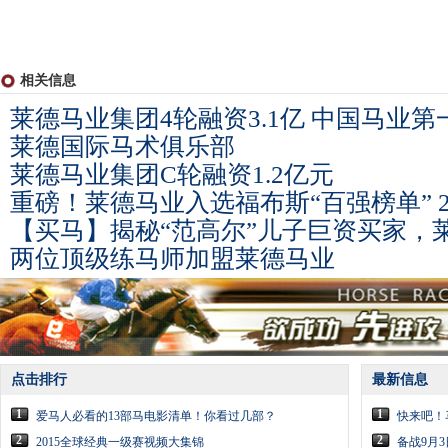
相关信息
莱德马业集团4轮融资3.1亿 中国马业
莱德国际马术俱乐部
莱德马业集团C轮融资1.2亿元
重磅！莱德马业入选福布斯“百强榜单” 2
【买马】揭秘“范高尔”儿子巨资买家，莱
两位顶级练马师加盟莱德马业
点击排行
最新信息
1
1
爱马人必看的13部马电影清单！你看过几部？
快来吧！
2
2
2015全球经典一级赛视频大集锦
备战9月