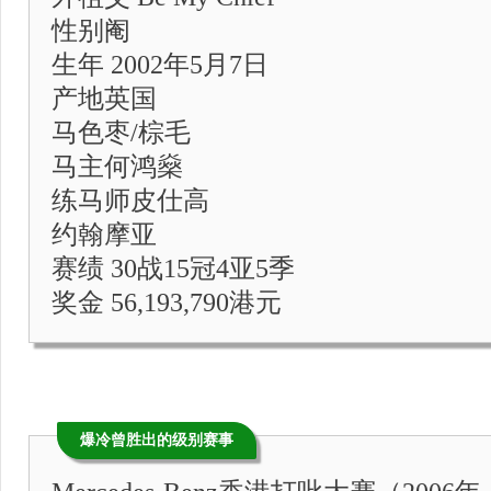
性别阉
生年 2002年5月7日
产地英国
马色枣/棕毛
马主何鸿燊
练马师皮仕高
约翰摩亚
赛绩 30战15冠4亚5季
奖金 56,193,790港元
爆冷曾胜出的级别赛事