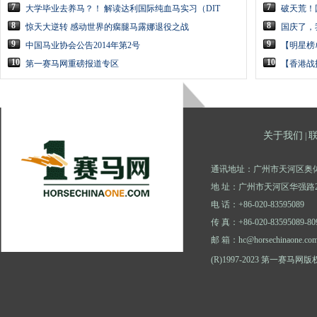
7
7
大学毕业去养马？！ 解读达利国际纯血马实习（DIT
破天荒！
8
8
惊天大逆转 感动世界的瘸腿马露娜退役之战
国庆了，
9
9
中国马业协会公告2014年第2号
【明星榜
10
10
第一赛马网重磅报道专区
【香港战
关于我们
|
通讯地址：广州市天河区奥体
地 址：广州市天河区华强路2
电 话：+86-020-83595089
传 真：+86-020-83595089-80
邮 箱：hc@horsechinaone.co
(R)1997-2023 第一赛马网