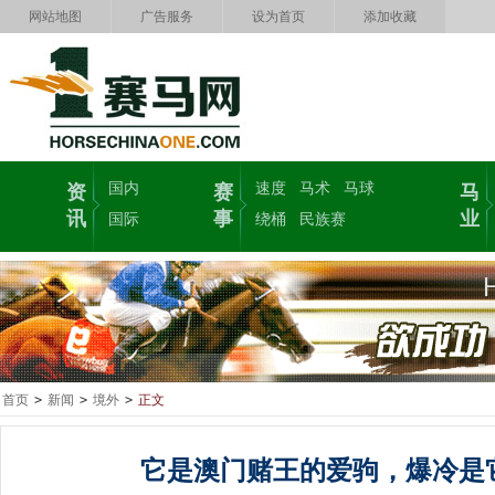
网站地图
广告服务
设为首页
添加收藏
国内
速度
马术
马球
资
赛
马
讯
事
业
国际
绕桶
民族赛
首页
>
新闻
>
境外
>
正文
它是澳门赌王的爱驹，爆冷是