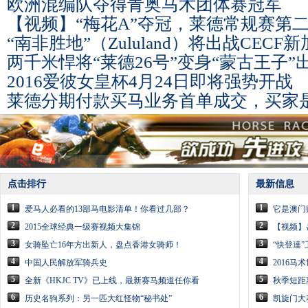
欧洲混编队夺得青奥马术团体赛冠军
【视频】“梅花A”夺冠，莱德常规赛第
“南非胜地”（Zululand）将出战CECF
两千米悍将“莱德26号”变身“蒙古王子”
2016爱彼女皇杯4月24日即将强势开战
莱德分期付款买马业务首单成交，买家
点击排行
最新信息
1
1
爱马人必看的13部马电影清单！你看过几部？
它是澳门
2
2
2015全球经典一级赛视频大集锦
【视频】
3
3
女骑坠亡16年方出新人，盘点香港女骑师！
“快登達”
4
4
中国人民解放军骑兵史
2016
5
5
全新《HKJC TV》已上线，最新赛马频道任你看
秋季短距
6
6
历史名驹系列：另一匹大红怪物“秘书处”
凯旋门大