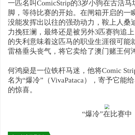
一匹名叫ComicStrip的3岁小驹在古
脚，等待比赛的开始。在闸箱开启的一
没能发挥出以往的强劲动力，鞍上人桑
力挽狂澜，最终还是被另外3匹赛驹追
的失利意味着这匹马的职业生涯很可能就
雷格垂头丧气，将它卖给了澳门赌王何
何鸿燊是一位铁杆马迷，他将Comic St
名为“爆冷”（VivaPataca），寄予
的惊喜。
“爆冷”在比赛中