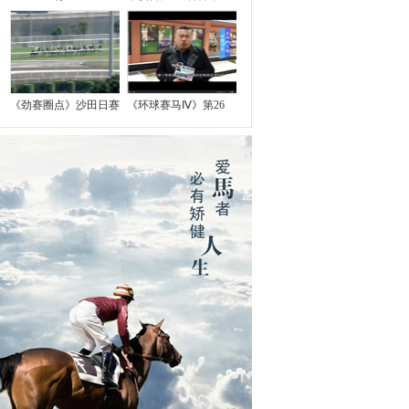
《劲赛圈点》沙田日赛
《环球赛马Ⅳ》第26