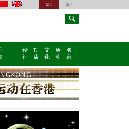
登录
注册
马
设
E
文
活
名
计
店
化
动
家
播