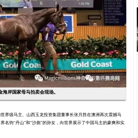
金海岸国家母马拍卖会现场。
的世界级马主、山西玉龙投资集团董事长张月胜在澳洲再次震撼马
世界名驹“丹山”和“沙彪”的孙女，向世界展示了中国马主的豪爽和实