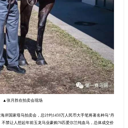
▲张月胜在拍卖会现场
海岸国家母马拍卖会，总计约1459万人民币大手笔将著名种马“丹
情，不禁让人想起年前玉龙马业豪购76匹爱尔兰纯血马，总体成交价