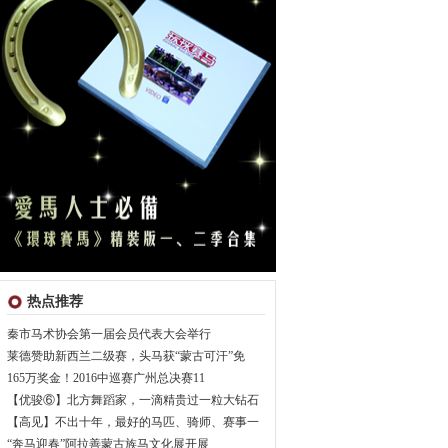
热点推荐
秦市马术协会第一届会员代表大会举行
莱德赞助新西兰二级赛，头马获“蒙古可汗”免
165万奖金！2016中巡赛广州总决赛11
【优骏⑥】北方舞蹈家，一滴精贵过一粒大钻石
【高见】不出十年，最好的马匹、骑师、赛事一
“奔马迎春”阿拉善蒙古族马文化展开展