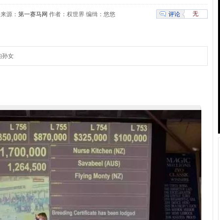
无
评论
57 来源：
第一赛马网
作者：权世界 编缉：悠悠
的孙女