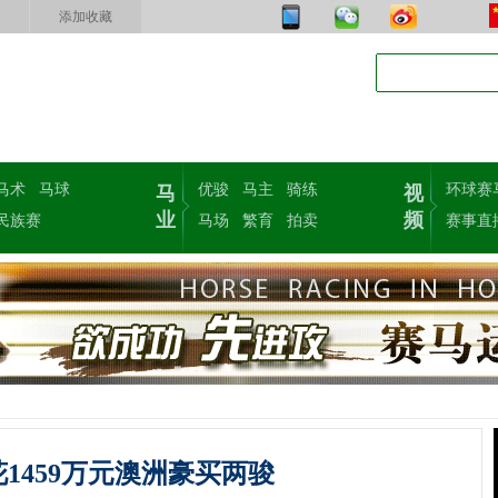
添加收藏
马术
马球
优骏
马主
骑练
环球赛
马
视
业
频
民族赛
马场
繁育
拍卖
赛事直
1459万元澳洲豪买两骏