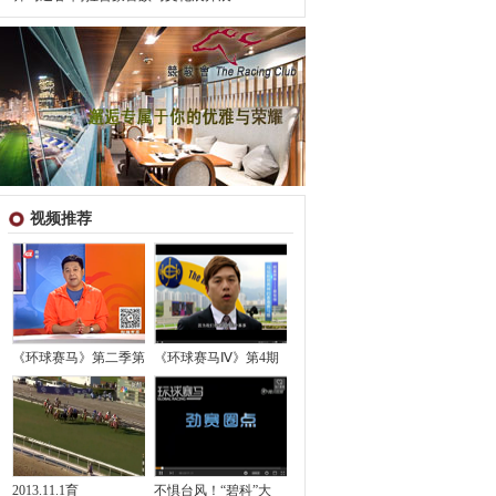
视频推荐
《环球赛马》第二季第
《环球赛马Ⅳ》第4期
2013.11.1育
不惧台风！“碧科”大