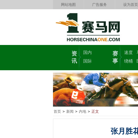
网站地图
广告服务
设为首页
国内
速度
资
赛
讯
事
国际
绕桶
首页
>
新闻
>
内地
>
正文
张月胜花