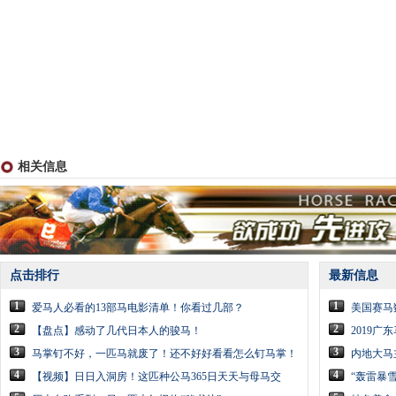
相关信息
点击排行
最新信息
1
1
爱马人必看的13部马电影清单！你看过几部？
美国赛马
2
2
【盘点】感动了几代日本人的骏马！
2019
3
3
马掌钉不好，一匹马就废了！还不好好看看怎么钉马掌！
内地大马
4
4
【视频】日日入洞房！这匹种公马365日天天与母马交
“轰雷暴