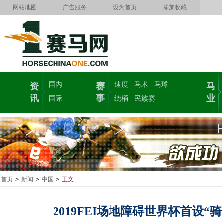
网站地图
广告服务
设为首页
添加收藏
国内
速度
马术
马球
资
赛
马
讯
事
业
国际
绕桶
民族赛
首页
>
新闻
>
中国
>
正文
2019FEI场地障碍世界杯首设“