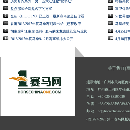
5
5
历史名驹系列：另一匹大红怪物“秘书处”
特色美食
6
6
盘点那些给马起名字的方式
富卫保险
7
7
全新《HKJC TV》已上线，最新赛马频道任你看
57世界
8
8
香港2016/2017年度马季赛期表出炉（已获政府
马坛精英
9
9
胡主席和江主席收到汗血马的来龙去脉及宝马现状
4月25
10
10
2016/2017年度马季9-12月赛事编排大公开
4月10
关于我们
|
通讯地址：广州市天河区奥体
地 址：广州市天河区华强路2
电 话：+86-020-83595089
传 真：+86-020-83595089-80
邮 箱：hc@horsechinaone.co
(R)1997-2023 第一赛马网