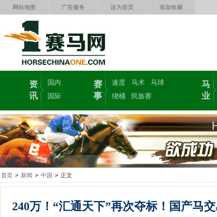
网站地图
广告服务
设为首页
添加收藏
国内
速度
马术
马球
资
赛
马
讯
事
业
国际
绕桶
民族赛
首页
>
新闻
>
中国
>
正文
240万！“汇通天下”再次夺标！国产马