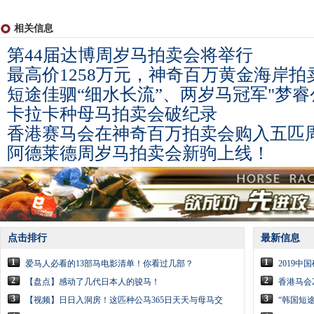
相关信息
第44届达博周岁马拍卖会将举行
最高价1258万元，神奇百万黄金海岸
短途佳驷“细水长流”、两岁马冠军"梦
卡拉卡种母马拍卖会破纪录
香港赛马会在神奇百万拍卖会购入五匹
阿德莱德周岁马拍卖会新驹上线！
点击排行
最新信息
1
1
爱马人必看的13部马电影清单！你看过几部？
2019中
2
2
【盘点】感动了几代日本人的骏马！
香港马会2
3
3
【视频】日日入洞房！这匹种公马365日天天与母马交
“韩国短途