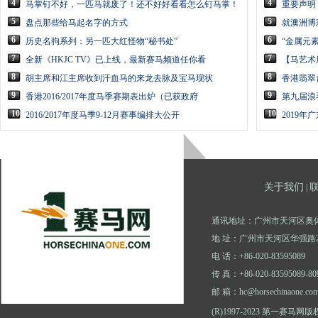
4
4
马掌钉不好，一匹马就废了！还不好好看看怎么钉马掌！
重要声明
5
5
盘点那些给马起名字的方式
就澳洲博
6
6
历史名驹系列：另一匹大红怪物“秘书处”
“金属元素
7
7
全新《HKJC TV》已上线，最新赛马频道任你看
【马艺术
8
8
胡主席和江主席收到汗血马的来龙去脉及宝马现状
香港翡翠
9
9
香港2016/2017年度马季赛期表出炉（已获政府
第九届浪
10
10
2016/2017年度马季9-12月赛事编排大公开
2019
关于我们
|
通讯地址：广州市天河区奥体
地 址：广州市天河区华强路2
电 话：+86-020-83595089
传 真：+86-020-83595089-80
邮 箱：hc@horsechinaone.co
(R)1997-2023 第一赛马网