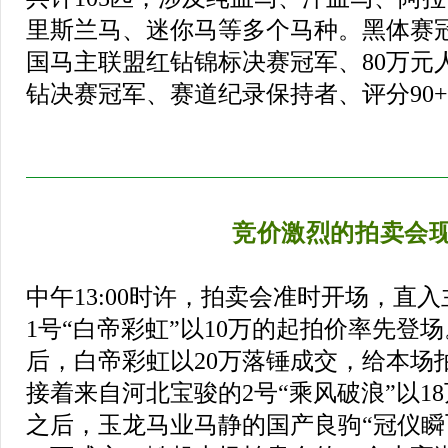
里斯兰马、迷你马等多个马种。黑体赛冠
国马主联盟红钻锦标决赛冠军、80万元
钻决赛冠军、赛道纪录保持者、评分90+赛驹.
竞价激烈的拍卖会
中午13:00时许，拍卖会准时开场，直
1号“白帝彩虹”以10万的起拍价率先登
后，白帝彩虹以20万落锤成交，给本场
接着来自河北宝骏的2号“乘风破浪”以1
之后，玉龙马业马静的国产良驹“冠仪瞬