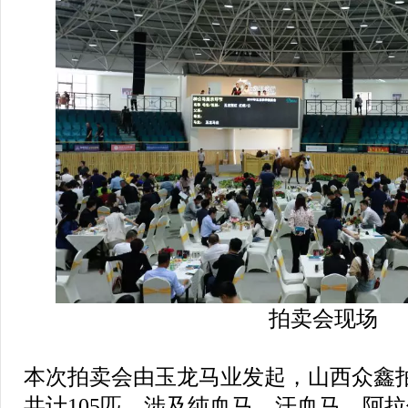
拍卖会现场
本次拍卖会由玉龙马业发起，山西众鑫
共计105匹，涉及纯血马、汗血马、阿