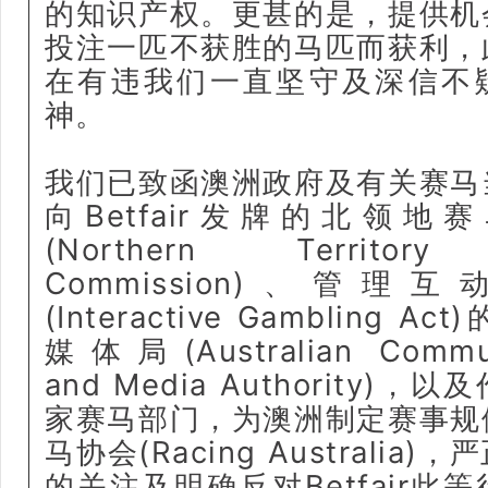
的知识产权。更甚的是，提供机
投注一匹不获胜的马匹而获利，
在有违我们一直坚守及深信不
神。
我们已致函澳洲政府及有关赛马
向Betfair发牌的北领地
(Northern Territory
Commission)、管理
(Interactive Gambling A
媒体局(Australian Commun
and Media Authority)
家赛马部门，为澳洲制定赛事规
马协会(Racing Australia
的关注及明确反对Betfair此