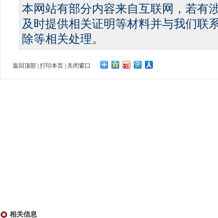
本网站有部分内容来自互联网，若有
及时提供相关证明等材料并与我们联
除等相关处理。
返回顶部
|
打印本页
|
关闭窗口
相关信息