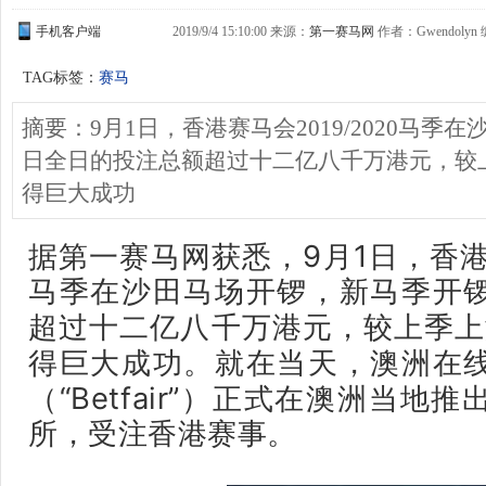
手机客户端
2019/9/4 15:10:00 来源：
第一赛马网
作者：Gwendolyn 
TAG标签：
赛马
摘要：9月1日，香港赛马会2019/2020马
日全日的投注总额超过十二亿八千万港元，较
得巨大成功
据第一赛马网获悉，
9月1日，香港
马季在沙田马场开锣，新马季开
，较上季上
超过十二亿八千万港元
得巨大成功
就在当天，澳洲在
。
（“Betfair”）正式在澳洲当
所，受注香港赛事。