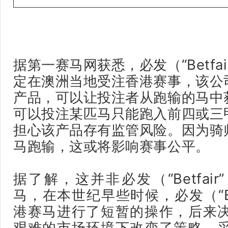
据第一赛马网获悉，
必发（“Betf
定在澳洲当地受注香港赛事，该公
产品，可以让投注者从跑输的马中
可以投注某匹马只能跑入前四或三
担心该产品存有监管风险。因为骑
马跑输，这
或将影响赛事公平
。
据了解，这并非必发（“Betfai
马，在本世纪早些时候，必发（“Be
港赛马进行了短暂的操作，后来
艰难的市场环境下改变了策略，