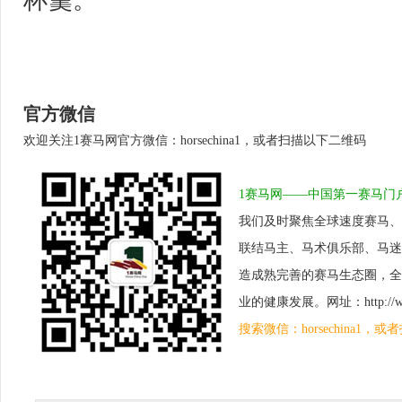
官方微信
欢迎关注1赛马网官方微信：horsechina1，或者扫描以下二维码
1赛马网——中国第一赛马门
我们及时聚焦全球速度赛马、
联结马主、马术俱乐部、马迷
造成熟完善的赛马生态圈，全
业的健康发展。网址：http://www.
搜索微信：horsechina1