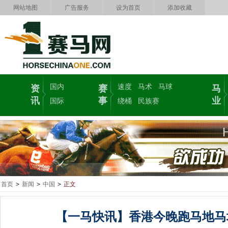
网站地图
广告服务
设为首页
添加收藏
国内
速度
马术
马球
资
赛
马
讯
事
业
国际
绕桶
民族赛
首页
>
新闻
>
中国
>
正文
【一马快讯】香港今晚跑马地马