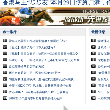
香港马王“步步友”本月29日伤愈归港
点击排行
最新信息
1
1
爱马人必看的13部马电影清单！你看过几部？
彼德讲马
2
2
【盘点】感动了几代日本人的骏马！
世界第一种
3
3
【视频】日日入洞房！这匹种公马365日天天与母马交
廉政公署
4
4
马掌钉不好，一匹马就废了！还不好好看看怎么钉马掌！
珠海的朋
5
5
盘点那些给马起名字的方式
如何从一
6
6
历史名驹系列：另一匹大红怪物“秘书处”
“轰雷暴雪
7
7
胡主席和江主席收到汗血马的来龙去脉及宝马现状
百余对人
8
8
全新《HKJC TV》已上线，最新赛马频道任你看
“偷天换
9
9
香港2016/2017年度马季赛期表出炉（已获政府
2019
10
10
2016/2017年度马季9-12月赛事编排大公开
一周夺2