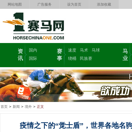
网站地图
广告服务
设为首页
添加收藏
国内
速度
马术
马球
资
赛
马
讯
事
业
国际
绕桶
民族赛
首页
>
新闻
>
境外
>
正文
疫情之下的“觉士盾”，世界各地名