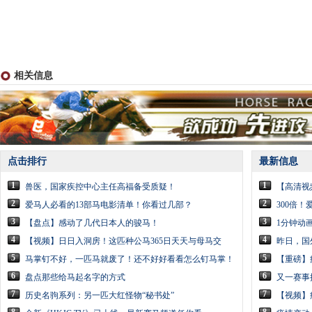
相关信息
点击排行
最新信息
1
1
兽医，国家疾控中心主任高福备受质疑！
【高清视
2
2
爱马人必看的13部马电影清单！你看过几部？
300倍
3
3
【盘点】感动了几代日本人的骏马！
1分钟动
4
4
【视频】日日入洞房！这匹种公马365日天天与母马交
昨日，国
5
5
马掌钉不好，一匹马就废了！还不好好看看怎么钉马掌！
【重磅】
6
6
盘点那些给马起名字的方式
又一赛事
7
7
历史名驹系列：另一匹大红怪物“秘书处”
【视频】