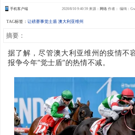
手机客户端
2020/8/10 9:40:59 来源：
网络
作者： 编缉：Gwen
TAG标签：
让磅赛事觉士盾
澳大利亚维州
摘要：
据了解，尽管澳大利亚维州的疫情不
报争今年“觉士盾”的热情不减。