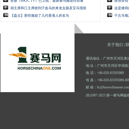
8
8
全新《HKJC TV》已上线，最新赛马频道任你看
疫情变动
9
9
胡主席和江主席收到汗血马的来龙去脉及宝马现状
这是难得
10
10
【盘点】那些激励了几代香港人的名马
千古马颂
关于我们
|
通讯地址：广州市天河区奥体
地 址：广州市天河区华强路2
电 话：+86-020-83595089
传 真：+86-020-83595089-80
邮 箱：hc@horsechinaone.co
(R)1997-2023 第一赛马网