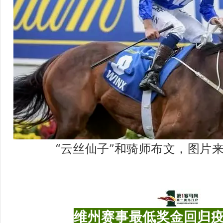
“云丝仙子”和骑师布文，图片
维州赛事最低奖金回归