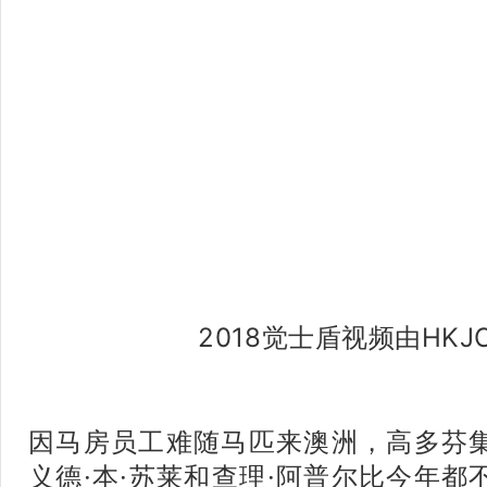
2018觉士盾视频由HKJ
因马房员工难随马匹来澳洲，高多芬
义德·本·苏莱和查理·阿普尔比今年