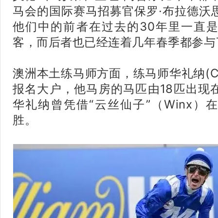
马会的国际赛马招募官保罗·布拉德沃
他们中的前者在过去的30年里一直
客，而后者也已经连着几年春季都参与
澳洲本土练马师方面，练马师华礼纳(Chri
报名大户，他马房的马匹由18匹出现
华礼纳曾凭借“云丝仙子”（Winx
胜。