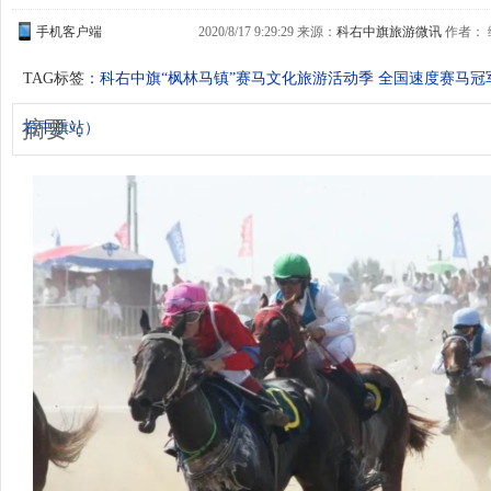
手机客户端
2020/8/17 9:29:29 来源：
科右中旗旅游微讯
作者： 编
TAG标签：
科右中旗“枫林马镇”赛马文化旅游活动季
全国速度赛马冠
摘要：
右中旗站）