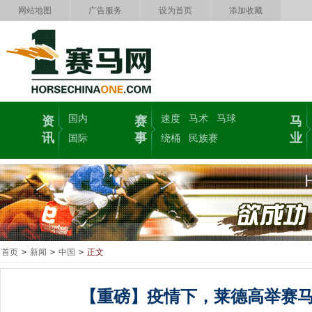
网站地图
广告服务
设为首页
添加收藏
国内
速度
马术
马球
资
赛
马
讯
事
业
国际
绕桶
民族赛
首页
>
新闻
>
中国
>
正文
【重磅】疫情下，莱德高举赛