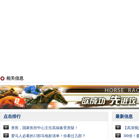
相关信息
点击排行
最新信息
1
1
兽医，国家疾控中心主任高福备受质疑！
【高清视
2
2
爱马人必看的13部马电影清单！你看过几部？
300倍