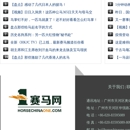
3
3
【盘点】感动了几代日本人的骏马！
1分钟动
4
4
【视频】日日入洞房！这匹种公马365日天天与母马交
昨日，国
5
5
马掌钉不好，一匹马就废了！还不好好看看怎么钉马掌！
又一赛事
6
6
盘点那些给马起名字的方式
【视频】
7
7
历史名驹系列：另一匹大红怪物“秘书处”
疫情变动
8
8
全新《HKJC TV》已上线，最新赛马频道任你看
这是难得
9
9
胡主席和江主席收到汗血马的来龙去脉及宝马现状
千古马颂
10
10
【盘点】那些激励了几代香港人的名马
【一马设
关于我们
|
通讯地址：广州市天河区奥体
地 址：广州市天河区华强路2
电 话：+86-020-83595089
传 真：+86-020-83595089-80
邮 箱：hc@horsechinaone.co