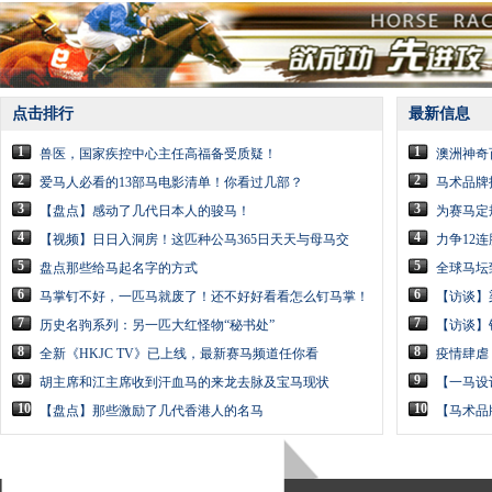
点击排行
最新信息
1
1
兽医，国家疾控中心主任高福备受质疑！
澳洲神奇
2
2
爱马人必看的13部马电影清单！你看过几部？
马术品牌
3
3
【盘点】感动了几代日本人的骏马！
为赛马定
4
4
【视频】日日入洞房！这匹种公马365日天天与母马交
力争12
5
5
盘点那些给马起名字的方式
全球马坛
6
6
马掌钉不好，一匹马就废了！还不好好看看怎么钉马掌！
【访谈】
7
7
历史名驹系列：另一匹大红怪物“秘书处”
【访谈】
8
8
全新《HKJC TV》已上线，最新赛马频道任你看
疫情肆虐
9
9
胡主席和江主席收到汗血马的来龙去脉及宝马现状
【一马设
10
10
【盘点】那些激励了几代香港人的名马
【马术品