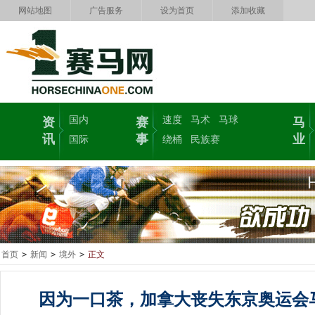
网站地图
广告服务
设为首页
添加收藏
国内
速度
马术
马球
资
赛
马
讯
事
业
国际
绕桶
民族赛
首页
>
新闻
>
境外
>
正文
因为一口茶，加拿大丧失东京奥运会马