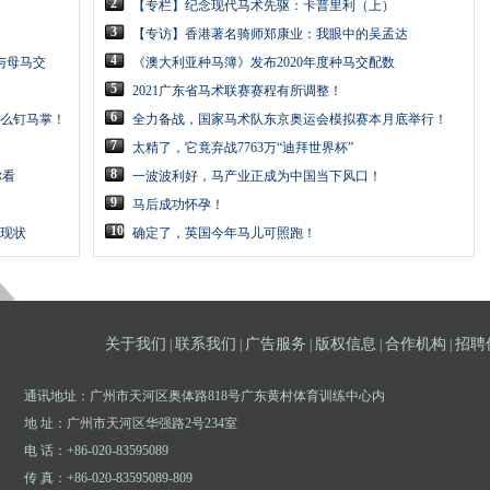
2
【专栏】纪念现代马术先驱：卡普里利（上）
3
【专访】香港著名骑师郑康业：我眼中的吴孟达
4
与母马交
《澳大利亚种马簿》发布2020年度种马交配数
5
2021广东省马术联赛赛程有所调整！
6
么钉马掌！
全力备战，国家马术队东京奥运会模拟赛本月底举行！
7
太精了，它竟弃战7763万“迪拜世界杯”
8
你看
一波波利好，马产业正成为中国当下风口！
9
马后成功怀孕！
10
现状
确定了，英国今年马儿可照跑！
关于我们
联系我们
广告服务
版权信息
合作机构
招聘
|
|
|
|
|
通讯地址：广州市天河区奥体路818号广东黄村体育训练中心内
地 址：广州市天河区华强路2号234室
电 话：+86-020-83595089
传 真：+86-020-83595089-809