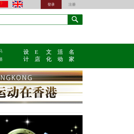
登录
注册
马
设
E
文
活
名
计
店
化
动
家
播