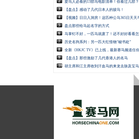
2
爱马人必看的13部马电影清单！你看过几部？
3
【盘点】感动了几代日本人的骏马！
4
【视频】日日入洞房！这匹种公马365日天天
5
盘点那些给马起名字的方式
6
马掌钉不好，一匹马就废了！还不好好看看怎
7
历史名驹系列：另一匹大红怪物“秘书处”
8
全新《HKJC TV》已上线，最新赛马频道任
9
【盘点】那些激励了几代香港人的名马
10
胡主席和江主席收到汗血马的来龙去脉及宝马