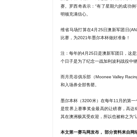
赛。罗西奇表示：“有了星期六的成功例
明顿充满信心。
维省马场打算在4月25日澳新军团日(A
比赛，为2021年墨尔本杯做好准备！
注：每年的4月25日是澳新军团日，这
个日子是为了纪念一战加利波利战役中
而月亮谷俱乐部（Moonee Valley R
和入场券全部售罄。
墨尔本杯（3200米）在每年11月的
是世界上赛事奖金最高的让磅赛，高达6
其在澳洲极其受欢迎，所以也被称之为“
本文第一赛马网发布， 部分资料来自网