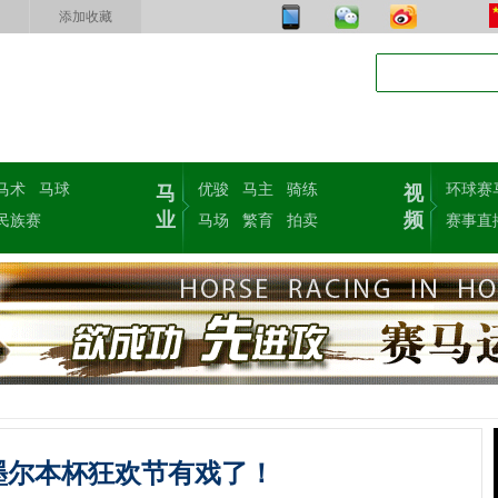
添加收藏
马术
马球
优骏
马主
骑练
环球赛
马
视
业
频
民族赛
马场
繁育
拍卖
赛事直
年墨尔本杯狂欢节有戏了！