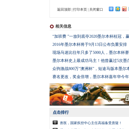
返回顶部
|
打印本页
|
关闭窗口
相关信息
“加班费 ”一放到底夺2020墨尔本杯桂冠，赢
2016年墨尔本杯将于9月13日公布负重安排
现场马迷比往年只多了5000人，墨尔本杯
墨尔本杯史上最成功马主！他曾赢过5次墨
众驹激战800万“澳洲杯”，短途马版本墨
赛名更改，奖金倍增，墨尔本杯嘉年华今年
点击排行
1
兽医，国家疾控中心主任高福备受质疑！