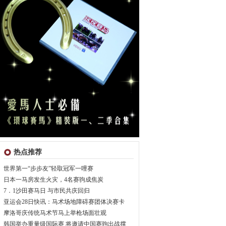
热点推荐
世界第一“步步友”轻取冠军一哩赛
日本一马房发生火灾，4名赛驹成焦炭
7．1沙田赛马日 与市民共庆回归
亚运会28日快讯：马术场地障碍赛团体决赛卡
摩洛哥庆传统马术节马上举枪场面壮观
韩国举办重量级国际赛 将邀请中国赛驹出战撑