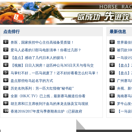
点击排行
最新信息
1
1
兽医，国家疾控中心主任高福备受质疑！
世界最佳
2
2
爱马人必看的13部马电影清单！你看过几部？
被罚款10
3
3
【盘点】感动了几代日本人的骏马！
一马设计
4
4
【视频】日日入洞房！这匹种公马365日天天与母马交
【盘点】
5
5
马掌钉不好，一匹马就废了！还不好好看看怎么钉马掌！
【盘点】
6
6
盘点那些给马起名字的方式
广州赛马
7
7
历史名驹系列：另一匹大红怪物“秘书处”
央视、新
8
8
全新《HKJC TV》已上线，最新赛马频道任你看
海南赛马
9
9
胡主席和江主席收到汗血马的来龙去脉及宝马现状
罗牛山发
10
10
香港2016/2017年度马季赛期表出炉（已获政府
【一马设