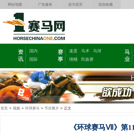
网站地图
广告服务
设为首页
添加收藏
国内
速度
马术
马球
资
赛
马
讯
事
业
国际
绕桶
民族赛
首页
>
视频
>
环球赛马
>
节目整片
>
正文
《环球赛马Ⅶ》第1